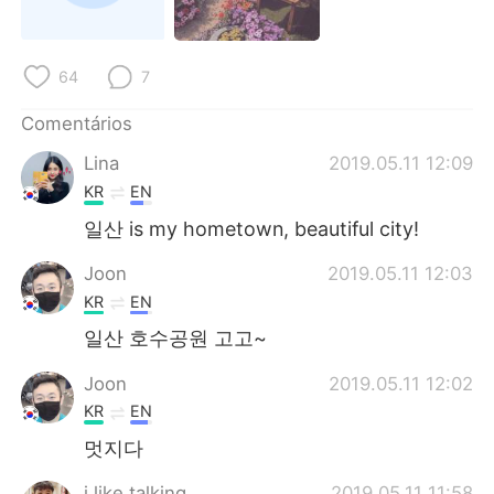
Deutsch
日本語
한국어
Русский
64
7
ไทย
Indonesia
Comentários
Lina
2019.05.11 12:09
Italiano
Türkçe
KR
EN
Tiếng Việt
일산 is my hometown, beautiful city!
Joon
2019.05.11 12:03
KR
EN
일산 호수공원 고고~
Joon
2019.05.11 12:02
KR
EN
멋지다
i like talking
2019.05.11 11:58