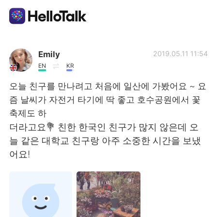
Aplicativo de troca de idioma
Emily
2019.05.11 11:54
EN
KR
AI Grammar Checker
오늘 친구를 만나려고 처음에 일산에 가봤어요 ~ 요
즘 날씨가 자전거 타기에 딱 좋고 호수공원에서 꽃
Português
축제도 하
더라고요💐 친한 한국인 친구가 많지 않은데 오
늘 같은 대학교 친구랑 아주 소중한 시간을 보냈
English
简体中文
어요!
繁體中文
Español
العربية
Français