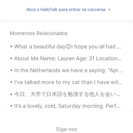
Abra o HelloTalk para entrar na conversa
Momentos Relacionados
What a beautiful day😊I hope you all had a good time today. It's supposed to snow tomorrow. Hopefu...
About Me Name: Lauren Age: 31 Location: United States Likes: Animals, Disney, drawing, playing v...
In the Netherlands we have a saying: "April does what it wants". Everything is possible, sun, hai...
I've talked more to my cat than I have with any other human. 😅 I'm thankful she is good at keepin...
今日、大学で日本語を勉強する他人を会いました。彼もちょっと日本語を話して読められていません。 でも、6年間後に独学で私の日本語もまた上手ではないと思う。 今日も川に沿っていい散歩しました。写真...
It’s a lovely, cold, Saturday morning. Perfect for writing 😍 “Between stars and scars, we’ve co...
Siga-nos