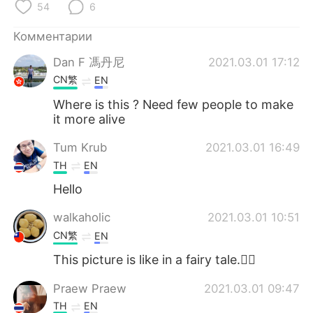
Deutsch
日本語
54
6
Комментарии
한국어
ไทย
Dan F 馮丹尼
2021.03.01 17:12
Indonesia
Italiano
CN繁
EN
Where is this ? Need few people to make
Türkçe
Tiếng Việt
it more alive
Português
Tum Krub
2021.03.01 16:49
TH
EN
Hello
walkaholic
2021.03.01 10:51
CN繁
EN
This picture is like in a fairy tale.🧚‍♀️
Praew Praew
2021.03.01 09:47
TH
EN