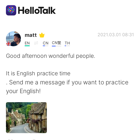
Приложение для Языкового Обмена
matt
2021.03.01 08:31
CN繁
EN
CN
TH
AI Grammar Checker
Good afternoon wonderful people.
Русский
It is English practice time
. Send me a message if you want to practice
your English!
English
简体中文
繁體中文
Español
العربية
Français