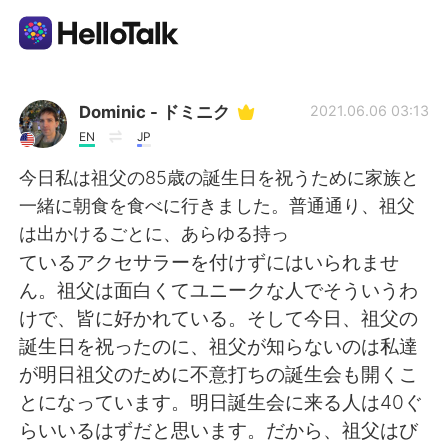
Dil Değişimi Uygulaması
Dominic - ドミニク
2021.06.06 03:13
EN
JP
AI Grammar Checker
今日私は祖父の85歳の誕生日を祝うために家族と
一緒に朝食を食べに行きました。普通通り、祖父
Türkçe
は出かけるごとに、あらゆる持っ
ているアクセサラーを付けずにはいられませ
ん。祖父は面白くてユニークな人でそういうわ
English
简体中文
けで、皆に好かれている。そして今日、祖父の
誕生日を祝ったのに、祖父が知らないのは私達
繁體中文
Español
が明日祖父のために不意打ちの誕生会も開くこ
とになっています。明日誕生会に来る人は40ぐ
العربية
Français
らいいるはずだと思います。だから、祖父はび