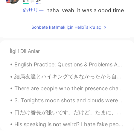
EN
JP
@サリー
haha, yeah, it was a good time
😌
Sohbete katılmak için HelloTalk'u aç
Dominic - ドミニク
2021.06.07 00:59
EN
JP
@Kumi
素敵なコメントをありがとうござ
İlgili Dil Anlar
います😊
English Practice: Questions & Problems Ask me a question regarding English and I will try to hel...
Dominic - ドミニク
2021.06.07 00:49
EN
JP
結局友達とハイキングできなかったから自分で青梅にあるコースにした！ウェブサイトは「簡単なBeginnerコースって書いてたからちょうどいいと思ったけど.... 全然そうじゃなかった😂 本当に死に...
@Hiromi
そうですね。祖父はそのアクセサ
There are people who their presence change our lives to something more beautiful, not only be...
リーの全てを付けているだけで首が強いに
違いありませんね😆 素敵なコメントをあり
3. Tonight’s moon shots and clouds were fantastic! Even got some halo effects from the smooth clo...
がとうございます😊
口だけ番長が嫌いです。だけど、たまに、私も口だけ番長になってます。😩神様助けて〜 Based on this image, what English expression can you th...
Dominic - ドミニク
2021.06.07 00:30
EN
JP
His speaking is not weird? I hate fake people. I hate stupid people who think they're smart 😡😡👿👿 ...
@Manami
ありがとうございます😊