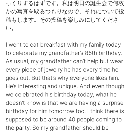
Deutsch
日本語
っくりするはずです。私は明日の誕生会で何枚
かの写真を取るつもりなので、それについて投
한국어
Русский
稿もします。その投稿を楽しみにしてくださ
い。
ไทย
Indonesia
I went to eat breakfast with my family today
Italiano
Tiếng Việt
to celebrate my grandfather’s 85th birthday.
As usual, my grandfather can’t help but wear
Português
every piece of jewelry he has every time he
goes out. But that’s why everyone likes him.
He’s interesting and unique. And even though
we celebrated his birthday today, what he
doesn’t know is that we are having a surprise
birthday for him tomorrow too. I think there is
supposed to be around 40 people coming to
the party. So my grandfather should be