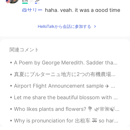
EN
JP
@サリー
haha, yeah, it was a good time
😌
HelloTalkから会話に参加する
Dominic - ドミニク
2021.06.07 00:59
EN
JP
@Kumi
素敵なコメントをありがとうござ
関連コメント
います😊
A Poem by George Meredith. Sadder than is the moon's lost light, Lost ere the kindling of ...
Dominic - ドミニク
2021.06.07 00:49
EN
JP
真夏にブルターニュ地方に2つの有機農場でボランティアをする予定でした。最初の農場で自分のための小屋を持っていて、必要な食べ物を頼むことができたでも、ホストファミリー一緒に共同食事はありませんでし...
@Hiromi
そうですね。祖父はそのアクセサ
Airport Flight Announcement sample ✈️ 📣 Good afternoon passengers. This is the pre-boarding a...
リーの全てを付けているだけで首が強いに
違いありませんね😆 素敵なコメントをあり
Let me share the beautiful blossom with everyone! If you would like to see photos of me with the ...
がとうございます😊
Who likes plants and flowers? 💐 🌿🌸🌺🍃🌲 We have a garden and have many different flowers, we als...
Dominic - ドミニク
2021.06.07 00:30
EN
JP
Why is pronunciation for 出租车 🚕 so hard and weird? It is so much easier to pronounce in English I...
@Manami
ありがとうございます😊