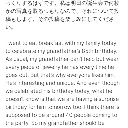
Deutsch
한국어
っくりするはずです。私は明日の誕生会で何枚
かの写真を取るつもりなので、それについて投
Русский
ไทย
稿もします。その投稿を楽しみにしてくださ
い。
Indonesia
Italiano
I went to eat breakfast with my family today
Türkçe
Tiếng Việt
to celebrate my grandfather’s 85th birthday.
As usual, my grandfather can’t help but wear
Português
every piece of jewelry he has every time he
goes out. But that’s why everyone likes him.
He’s interesting and unique. And even though
we celebrated his birthday today, what he
doesn’t know is that we are having a surprise
birthday for him tomorrow too. I think there is
supposed to be around 40 people coming to
the party. So my grandfather should be