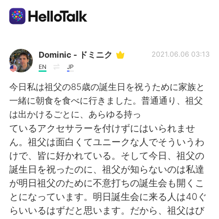
語学交換アプリ
Dominic - ドミニク
2021.06.06 03:13
EN
JP
AI Grammar Checker
今日私は祖父の85歳の誕生日を祝うために家族と
一緒に朝食を食べに行きました。普通通り、祖父
日本語
は出かけるごとに、あらゆる持っ
ているアクセサラーを付けずにはいられませ
ん。祖父は面白くてユニークな人でそういうわ
English
简体中文
けで、皆に好かれている。そして今日、祖父の
誕生日を祝ったのに、祖父が知らないのは私達
繁體中文
Español
が明日祖父のために不意打ちの誕生会も開くこ
とになっています。明日誕生会に来る人は40ぐ
العربية
Français
らいいるはずだと思います。だから、祖父はび