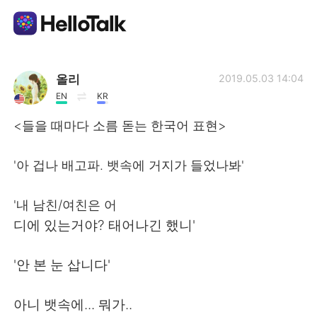
Dil Değişimi Uygulaması
올리
2019.05.03 14:04
EN
KR
AI Grammar Checker
<들을 때마다 소름 돋는 한국어 표현>
Türkçe
'아 겁나 배고파. 뱃속에 거지가 들었나봐'
'내 남친/여친은 어
English
简体中文
디에 있는거야? 태어나긴 했니'
繁體中文
Español
'안 본 눈 삽니다'
العربية
Français
아니 뱃속에... 뭐가..