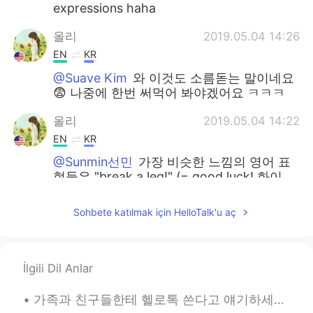
expressions haha
올리
2019.05.04 14:26
EN
KR
@Suave Kim
와 이것도 소름돋는 말이네요
😨 나중에 한번 써먹어 봐야겠어요 ㅋㅋㅋ
올리
2019.05.04 14:22
EN
KR
@Sunmin선민
가장 비슷한 느낌의 영어 표
현들은 "break a leg!" (= good luck! 화이
팅!)과 "costs an arm and a leg" (= very
expensive, 되게 비싸다)인 거 같아요 무서
Sohbete katılmak için HelloTalk'u aç
운 말처럼 들리지만 그대로의 뜻으로 해석하
면 안 되는 말이죠 ㅎㅎ
올리
2019.05.04 14:17
İlgili Dil Anlar
EN
KR
가족과 친구들한테 헬로톡 쓴다고 얘기하세요? 저는 부모님과 언니한테 헬로톡에 대해 얘기해드리고 예전에 한두번은 보여주기도 했는데 매일 "나 오늘 이런 얘기를 올렸어" "나 ...
@Jay
Thanks :)