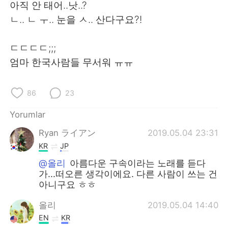
Deutsch
日本語
아직 안 태어..낫..?
ㄴ.. ㄴ ㅜ.. 눈을 ㅅ.. 산다구요?!
한국어
Русский
ㄷㄷㄷㄷ;;;
ไทย
Indonesia
엄마 한국사람들 무서워 ㅠㅠ
Italiano
Tiếng Việt
86
23
Português
Yorumlar
Ryan ライアン
2019.05.04 23:31
KR
JP
@올리
아름다운 구속이라는 노래를 듣다
가...떠오른 생각이에요. 다른 사람이 쓰는 건
아니구요 ㅎㅎ
올리
2019.05.04 14:40
EN
KR