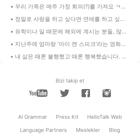
우리 가족은 매주 가정 회의(?)를 가져요 ㅋㅋㅋㅋ 우리 다 스케쥴이 다르기 때문에 다 같이 식사하는 것도 흔하진 않거든요 그래서 다 같이 보낼 수 있는 시간을 따로 가지는데...
올리
2019.05.04 14:17
EN
KR
정말로 사랑을 하고 싶다면 연애를 하고 싶다면 결혼을 하고 싶다면 미래의 가족에게 잘해주고 싶은 마음이 있다면 그것을 증명할 수 있는 가장 분명한 방법은 지금부터 현재 가족에...
@yj
그쵸 ㅋㅋㅋㅋ 거지빼고는 다 헬로톡에
유학이나 일 때문에 해외에 계시는 분들, 많이 외로우실 때가 있죠? 친구가 베트남에 1년 있다가 최근에 미국으로 돌아왔는데 이런 주제의 대화를 나눴어요 해외에 혼자 생활하면서...
서 배운 표현들이에요 처음엔 그냥 하는 말
인 줄 알았는데 몇번 보고나서 유행하는 말
지난주에 엄마랑 '아이 캔 스피크'라는 영화를 봤습니다 제가 미국에서 태어나고 자라온 사람으로서 "How are you?"라는 질문을 매일 몇번씩이나 받으면서 수도 없이 많...
인 것을 깨달았어요 ㅎㅎ
‪내 삶은 때론 불행했고 때론 행복했습니다. 삶이 한낱 꿈에 불과하다지만 그럼에도 살아서 좋았습니다.‬ ‪새벽에 쨍한 차가운 공기, 꽃이 피기 전 부는 달큰한 바람, 해질...
올리
2019.05.04 14:15
EN
KR
@ミヌ
Haha I feel like "butterflies in my
Bizi takip et
stomach" is not really a scary expression,
but maybe it's because I'm used to it lol
The Korean expressions creep me out
because they literally sound as if you're
consuming and preying on people
AI Grammar
Press Kit
HelloTalk Web
Seyoung
2019.05.03 15:35
Language Partners
Meslekler
Blog
KR
EN