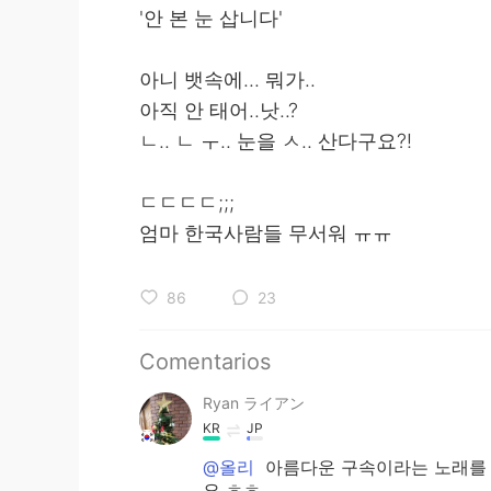
'안 본 눈 삽니다'
아니 뱃속에... 뭐가..
아직 안 태어..낫..?
ㄴ.. ㄴ ㅜ.. 눈을 ㅅ.. 산다구요?!
ㄷㄷㄷㄷ;;;
엄마 한국사람들 무서워 ㅠㅠ
86
23
Comentarios
Ryan ライアン
KR
JP
@올리
아름다운 구속이라는 노래를 듣
요 ㅎㅎ