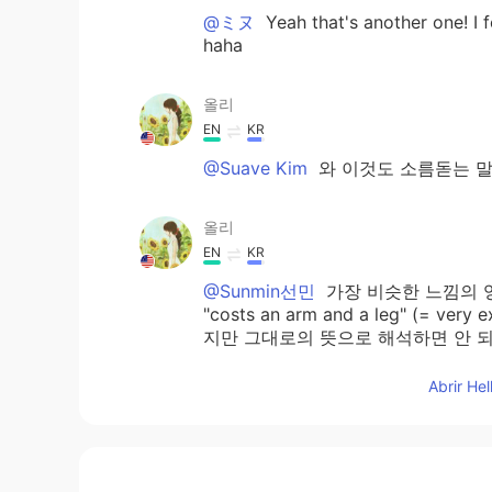
@ミヌ
Yeah that's another one! I f
haha
올리
EN
KR
@Suave Kim
와 이것도 소름돋는 말
올리
EN
KR
@Sunmin선민
가장 비슷한 느낌의 영어 표
"costs an arm and a leg" (=
지만 그대로의 뜻으로 해석하면 안 
Abrir He
올리
EN
KR
@Jay
Thanks :)