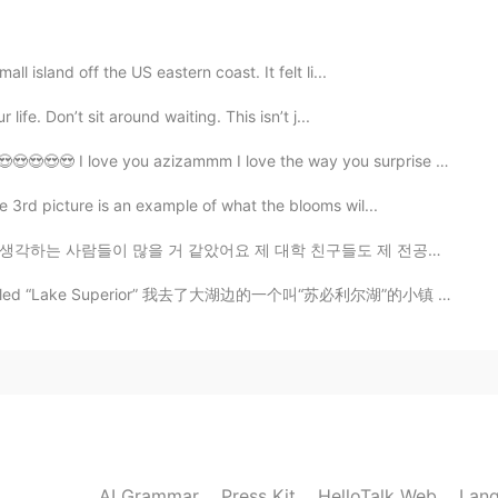
2019.05.04 14:17
ll island off the US eastern coast. It felt li...
로톡에서 배운 표현들이에요 처음엔 그냥 하는 말인 줄
인 것을 깨달았어요 ㅎㅎ
life. Don’t sit around waiting. This isn’t j...
😍😍😍😍 I love you azizammm I love the way you surprise me 🤧...
2019.05.04 14:15
e 3rd picture is an example of what the blooms wil...
s in my stomach" is not really a scary expression, but
어요 제 대학 친구들도 제 전공을 자주 햇갈렸었거든요 ㅋㅋㅋ 저는 이과 전공이지만 제가 당연히...
 lol The Korean expressions creep me out because they
ming and preying on people
ke called “Lake Superior” 我去了大湖边的一个叫“苏必利尔湖”的小镇 나는 큰...
2019.05.03 15:35
 자기 소개부터가 남 다르신거 같은데... 어떻게 공부하셨길
AI Grammar
Press Kit
HelloTalk Web
2019.05.03 15:11
Lang