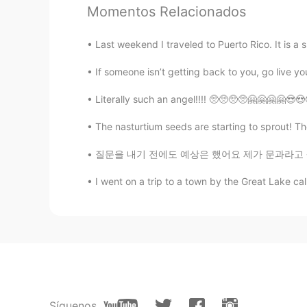
Momentos Relacionados
올리
EN
KR
Last weekend I traveled to Puerto Rico. It is a sma
@yj
그쵸 ㅋㅋㅋㅋ 거지빼고는 다 헬
알았는데 몇번 보고나서 유행하는 말
If someone isn’t getting back to you, go live your 
Literally such an angel!!!! 🥺🥺🥺🥺🤗🤗🤗🤗😍😍😍
올리
EN
KR
The nasturtium seeds are starting to sprout! Th
@ミヌ
Haha I feel like "butterflie
질문을 내기 전에도 예상은 했어요 제가 문과라고 생각하는 사람들이 많을 거 같았
maybe it's because I'm used to it
literally sound as if you're consu
I went on a trip to a town by the Great La
Seyoung
KR
EN
와 근데 한국어 엄청 잘 하시네요...
래 이런걸 다 쓰실줄 아시나요?...
Síguenos
Ryan ライアン