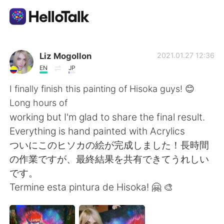
Sprachaustausch-App
Liz Mogollon
2021.01.27 12:36
EN
JP
AI Grammar Checker
I finally finish this painting of Hisoka guys! 😊
Long hours of
Deutsch
working but I'm glad to share the final result.
Everything is hand painted with Acrylics
ついにこのヒソカの絵が完成しました！長時間
English
简体中文
の作業ですが、最終結果を共有できてうれしい
です。
繁體中文
Español
Termine esta pintura de Hisoka! 🤗 🎨
العربية
Français