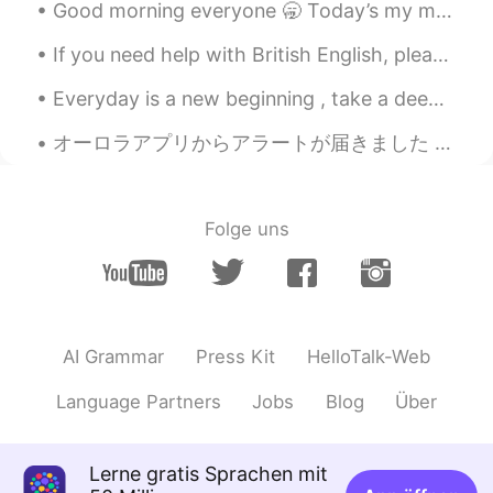
Good morning everyone 🥱 Today’s my moms birthday! 🥳🎂 We’re going to my brothers house in Minneap...
tomato
2021.01.27 12:38
If you need help with British English, please add me as a friend and ask me any questions here, o...
JP
EN
Everyday is a new beginning , take a deep breath , smile and start again ! 😊 Positive mind 🧡 Pos...
くっそ上手い😆 かっこいい
オーロラアプリからアラートが届きました 🌌 今夜ニューカッスルのオーロラを見るチャンスは10％です 👀 これは冬の最初の警告です。オーロラの季節が始まりました 😍 これは、過去数年間のニューカッ...
Folge uns
AI Grammar
Press Kit
HelloTalk-Web
Language Partners
Jobs
Blog
Über
Lerne gratis Sprachen mit