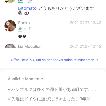
EN
JP
@tomato
どうもありがとうございます！
😁 xD
Shoko
2021.01.27 12:43
JP
IT
❤️❤️
Liz Mogollon
2021.01.27 12:43
EN
JP
Öffne HelloTalk, um an der Konversation teilzunehmen
@iyq
That's so nice from you yo say!
Thank you so much.. ✨ I consider Mr
Togashi really amazing!
Ähnliche Momente
iyq
2021.01.27 12:38
JP
EN
ハンブルクは多くの湖ト川がある町です。カヌーに座って町を探索するのは楽しいことだと思います。ハンブルクでカヌーを借りる場所がたくさんあるのは、良かったです。天気が良い日に、川で過ごす人が多いです。😊😊
I'm a big fan of Hunter×Hunter, and it's
truly amazing!!! Mr. Togashi will be proud
先週はドイツに遊びに行きました。3年間ぶりに外国へ行きました。 ベーリンに一泊しか滞在しなくても、ほぼ全ての観光地に行けました。その日は二万歩以上歩きました！そう言ってもあまり疲れなかったです...
of you✨