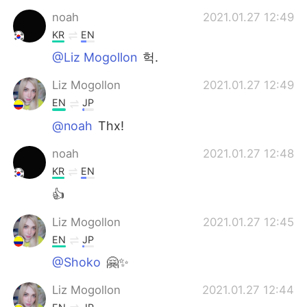
noah
2021.01.27 12:49
KR
EN
@Liz Mogollon
헉.
Liz Mogollon
2021.01.27 12:49
EN
JP
@noah
Thx!
noah
2021.01.27 12:48
KR
EN
👍
Liz Mogollon
2021.01.27 12:45
EN
JP
@Shoko
🤗✨
Liz Mogollon
2021.01.27 12:44