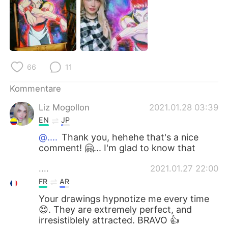
日本語
한국어
Русский
ไทย
Indonesia
Italiano
66
11
Türkçe
Tiếng Việt
Kommentare
Português
Liz Mogollon
2021.01.28 03:39
EN
JP
@....
Thank you, hehehe that's a nice
comment! 🤗... I'm glad to know that
....
2021.01.27 22:00
FR
AR
Your drawings hypnotize me every time
😍. They are extremely perfect, and
irresistiblely attracted. BRAVO 👍