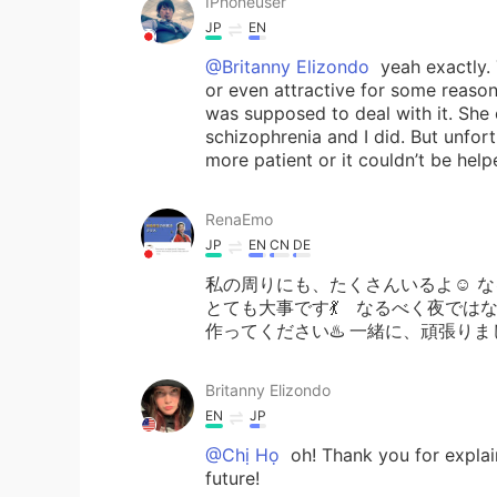
IPhoneuser
JP
EN
@Britanny Elizondo
yeah exactly. 
or even attractive for some reaso
was supposed to deal with it. She
schizophrenia and I did. But unfort
more patient or it couldn’t be helpe
RenaEmo
JP
EN
CN
DE
私の周りにも、たくさんいるよ☺️ 
とても大事です💃 なるべく夜では
作ってください♨️ 一緒に、頑張りましょ
Britanny Elizondo
EN
JP
@Chị Họ
oh! Thank you for expla
future!