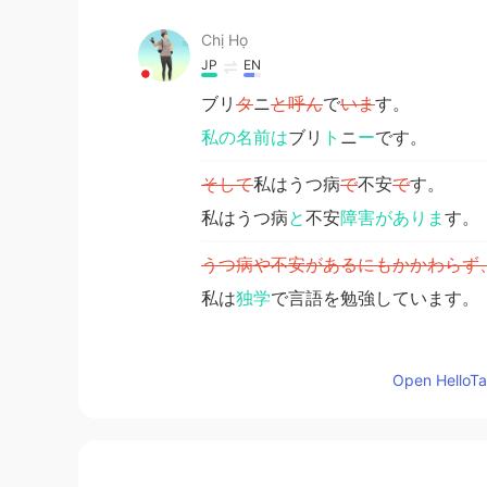
Chị Họ
JP
EN
ブリ
タ
ニ
と呼ん
で
いま
す。
私の名前は
ブリ
ト
ニ
ー
です。
そして
私はうつ病
で
不安
で
す。
私はうつ病
と
不安
障害がありま
す。
うつ病や不安があるにもかかわらず
私は
独学
で言語を勉強しています。
Britanny Elizondo
Open HelloTal
EN
JP
@IPhoneuser
my sister is paranoid
hard to be around someone like that.
is very common I think.