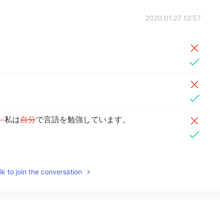
2020.01.27 12:57
、
私は
自分
で言語を勉強しています。
2020.01.27 12:52
k to join the conversation
 schizophrenic so I know what that looks like. It’s
 it’s not their fault but man....is it hard. Depression