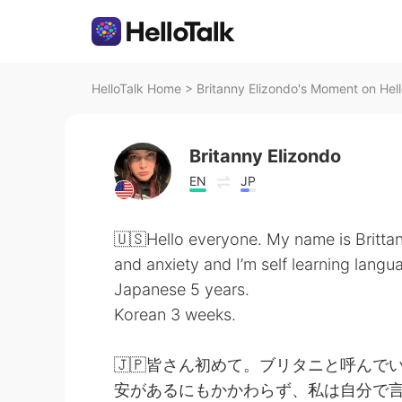
HelloTalk Home
>
Britanny Elizondo's Moment on Hell
Britanny Elizondo
EN
JP
🇺🇸Hello everyone. My name is Britta
and anxiety and I’m self learning langu
Japanese 5 years.
Korean 3 weeks.
🇯🇵皆さん初めて。ブリタニと呼ん
安があるにもかかわらず、私は自分で