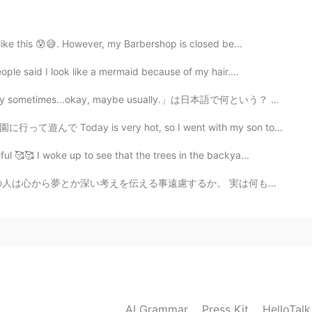
2020.01.27 12:24
 like this 😰😅. However, my Barbershop is closed be...
しています。一緒に頑張りましょう🐥
ple said I look like a mermaid because of my hair....
imes...okay, maybe usually.」は日本語で何という？ 東京ミッドタウンの夕方花見は...
2020.01.27 12:23
y hot, so I went with my son to play at a park that ha...
l 🥰🥰 I woke up to see that the trees in the backya...
か。 実は何も無い、自分の中で？ なら、そういう人も探されるとする、、 でも、時間がなかかるから、無駄遣...
2020.01.27 12:23
ion and schizophrenia. Seems like lots of people
S...😐😐😐
2020.01.27 12:22
AI Grammar
Press Kit
HelloTal