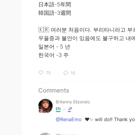
日本語-5年間
韓国語-3週間
🇰🇷 여러분 처음이다. 부리타니라고 
우울증과 불안이 있음에도 불구하고 내에
일본어 - 5 년
한국어 -3 주
75
16
Comments
Britanny Elizondo
EN
JP
@RenaEmo
❤️✨ will do!! Thank y