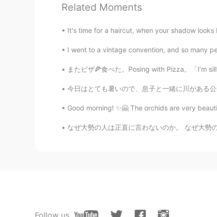
Related Moments
KANNA
It's time for a haircut, when your shadow looks
JP
EN
とても素敵ですね！私は英語を勉強
I went to a vintage convention, and so many peo
またピザ🍕食べた。Posing with Pizza。「I’m silly somet
MementoVitae
JP
TH
CN
VI
今日はとても暑いので、息子と一緒に川がある公園に行って遊んで Today is ver
僕もうつ病でした。
Good morning! ✨🤗 The orchids are very beautifu
なぜ大勢の人は正直に言わないのか。 なぜ大勢の人は心から夢とか深い考えを伝える事遠慮する
IPhoneuser
JP
EN
My ex who is American had depress
have those kind of illness in the U
Ryutaro Рютаро
JP
EN
Follow us