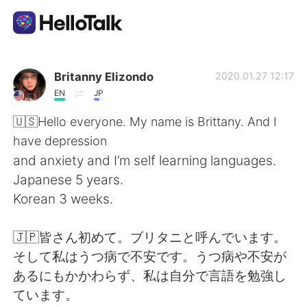
Language Exchange App
Britanny Elizondo
2020.01.27 12:17
EN
JP
AI Grammar Checker
🇺🇸Hello everyone. My name is Brittany. And I
have depression
English
and anxiety and I’m self learning languages.
Japanese 5 years.
Korean 3 weeks.
简体中文
繁體中文
🇯🇵皆さん初めて。ブリタニと呼んでいます。
Español
العربية
そして私はうつ病で不安です。うつ病や不安が
あるにもかかわらず、私は自分で言語を勉強し
Français
Deutsch
ています。