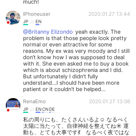
much!
IPhoneuser
2020.01.27 13:44
JP
EN
@Britanny Elizondo
yeah exactly. The
problem is that those people look pretty
normal or even attractive for some
reasons. My ex was very moody and I still
don’t know how I was supposed to deal
with it. She even asked me to buy a book
which is about schizophrenia and I did.
But unfortunately I didn’t fully
understand...I should have been more
patient or it couldn’t be helped...
RenaEmo
2020.01.27 13:06
JP
EN
CN
DE
私の周りにも、たくさんいるよ☺️ なるべく
太陽に当たって、自律神経を整えてね☀️ 運
動も、とても大事です💃 なるべく夜ではな