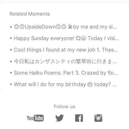
私は
自分
で言語を勉強しています。
私は
独学
で言語を勉強しています。
Related Moments
🙃🙃UpsideDown🙃🙃 🎤by me and my sister 📝jack johnson Who's to say What's impossible Well they for...
Britanny Elizondo
2020.01.27 12:52
EN
JP
Happy Sunday everyone! 💞😄 Today I visited my brother's apartment who is also staying on holidays...
@IPhoneuser
my sister is paranoid
Cool things I found at my new job 1. These ceramic Japanese dudes 2.Sebulba from Star Wars 3.Sail...
schizophrenic so I know what that looks
like. It’s hard to be around someone like
今日私はカンザスシティの繁華街に行きました。 たくさん噴水がありますので、カンザスシティはよく「噴水の街」と呼ばれます。 バイデンさんは選挙に勝ちましたので、たくさん人は喜んで叫んでいて車の...
that. it’s not their fault but man....is it
hard. Depression is very common I think.
Some Haiku Poems. Part 3. Crazed by flowers surprised by the moon— a butterfly —CHORA Out fro...
KANNA
2020.01.27 12:24
What will I do for my birthday 🎂 today? Just eating away the pain of being older 😩. Well techni...
JP
EN
とても素敵ですね！私は英語を勉強してい
ます。一緒に頑張りましょう🐥
Follow us
MementoVitae
2020.01.27 12:23
JP
TH
CN
VI