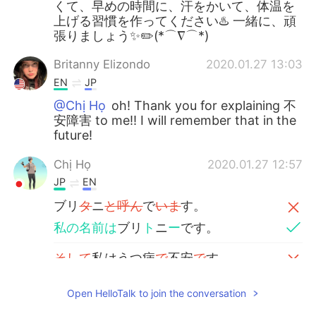
くて、早めの時間に、汗をかいて、体温を
上げる習慣を作ってください♨️ 一緒に、頑
張りましょう✨✏️(*⌒∇⌒*)
Britanny Elizondo
2020.01.27 13:03
EN
JP
@Chị Họ
oh! Thank you for explaining 不
安障害 to me!! I will remember that in the
future!
Chị Họ
2020.01.27 12:57
JP
EN
ブリ
タ
ニ
と呼ん
で
いま
す。
私の名前は
ブリ
ト
ニ
ー
です。
そして
私はうつ病
で
不安
で
す。
私はうつ病
と
不安
障害がありま
す。
Open HelloTalk to join the conversation
うつ病や不安があるにもかかわらず、