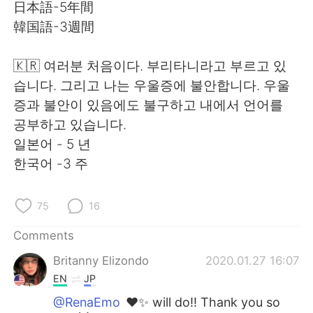
日本語
한국어
日本語-5年間
韓国語-3週間
Русский
ไทย
🇰🇷 여러분 처음이다. 부리타니라고 부르고 있
Indonesia
Italiano
습니다. 그리고 나는 우울증에 불안합니다. 우울
증과 불안이 있음에도 불구하고 내에서 언어를
Türkçe
Tiếng Việt
공부하고 있습니다.
일본어 - 5 년
Português
한국어 -3 주
75
16
Comments
Britanny Elizondo
2020.01.27 16:07
EN
JP
@RenaEmo
❤️✨ will do!! Thank you so