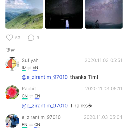
Deutsch
日本語
Русский
ไทย
Indonesia
Italiano
53
9
Türkçe
Tiếng Việt
댓글
Português
Sufiyah
2020.11.03 05:51
ID
EN
@e_zirantim_97010
thanks Tim!
Rabbit
2020.11.03 05:11
CN
EN
@e_zirantim_97010
Thanks☕
e_zirantim_97010
2020.11.03 05:04
EN
CN