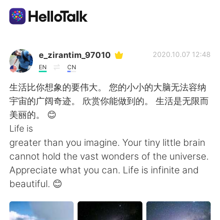
언어 교환 앱
e_zirantim_97010
2020.10.07 12:48
EN
CN
AI Grammar Checker
生活比你想象的要伟大。 您的小小的大脑无法容纳
宇宙的广阔奇迹。 欣赏你能做到的。 生活是无限而
한국어
美丽的。 😊
Life is
greater than you imagine. Your tiny little brain
English
简体中文
cannot hold the vast wonders of the universe.
Appreciate what you can. Life is infinite and
繁體中文
Español
beautiful. 😊
العربية
Français