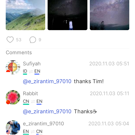
日本語
한국어
Русский
ไทย
Indonesia
Italiano
53
9
Türkçe
Tiếng Việt
Comments
Português
Sufiyah
2020.11.03 05:51
ID
EN
@e_zirantim_97010
thanks Tim!
Rabbit
2020.11.03 05:11
CN
EN
@e_zirantim_97010
Thanks☕
e_zirantim_97010
2020.11.03 05:04
EN
CN