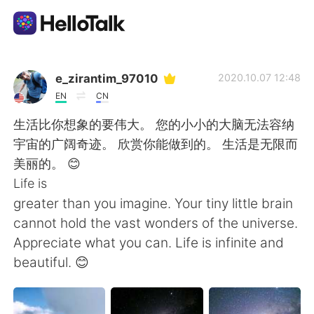
Language Exchange App
e_zirantim_97010
2020.10.07 12:48
EN
CN
AI Grammar Checker
生活比你想象的要伟大。 您的小小的大脑无法容纳
宇宙的广阔奇迹。 欣赏你能做到的。 生活是无限而
English
美丽的。 😊
Life is
greater than you imagine. Your tiny little brain
简体中文
繁體中文
cannot hold the vast wonders of the universe.
Appreciate what you can. Life is infinite and
Español
العربية
beautiful. 😊
Français
Deutsch