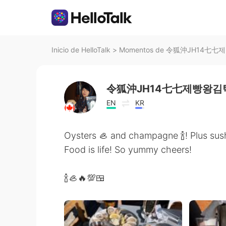
Inicio de HelloTalk
>
Momentos de 令狐沖JH14七七제빵
令狐沖JH14七七제빵왕김탁
EN
KR
Oysters 🦪 and champagne 🍾! Plus sushi
Food is life! So yummy cheers!
🍾🦪🔥💯🍱