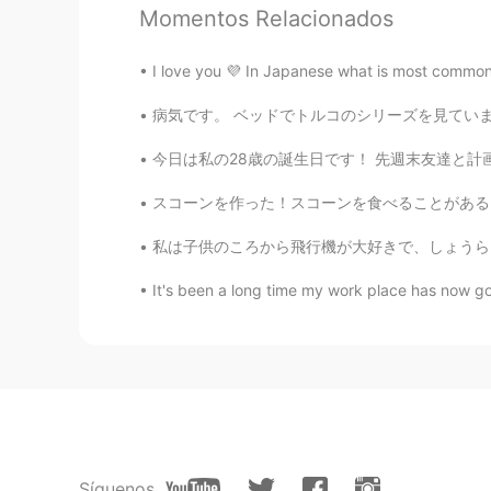
Momentos Relacionados
CN
EN
丰盛的晚餐
I love you 💜 In Japanese what is most common 
病気です。 ベッドでトルコのシリーズを見ています。 俳優はめっちゃ美しいです ！😍 
今日は私の28歳の誕生日です！ 先週末友達と計画を立てたので、今日はあまりしませんでし
スコーンを作った！スコーンを食べることがある？ Fun fact: It depend
私は子供のころから飛行機が大好きで、しょうらいの夢はパイロットになることです。でも今、コ
It's been a long time my work place has now gone
Síguenos