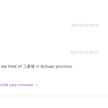
2021.09.10 09:19
2021.09.10 09:03
s me think of 三星堆 in Sichuan province.
2021.09.10 08:02
lloTalk para conversar
2021.09.10 08:01