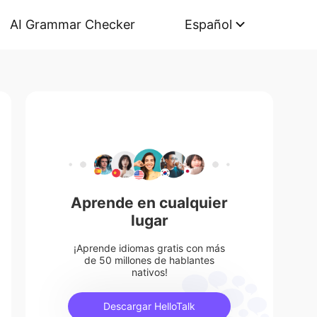
AI Grammar Checker
Español
Aprende en cualquier
lugar
¡Aprende idiomas gratis con más
de 50 millones de hablantes
nativos!
Descargar HelloTalk