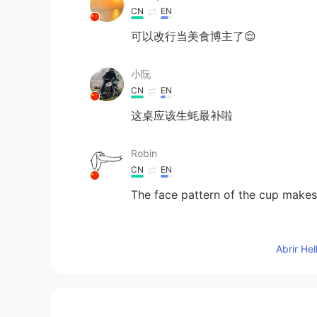
CN
EN
可以改行当美食博主了😌
小阮
CN
EN
这桌应该生蚝最补啦
Robin
CN
EN
The face pattern of the cup make
Rambo
Abrir He
CN
EN
美味无限
Opp