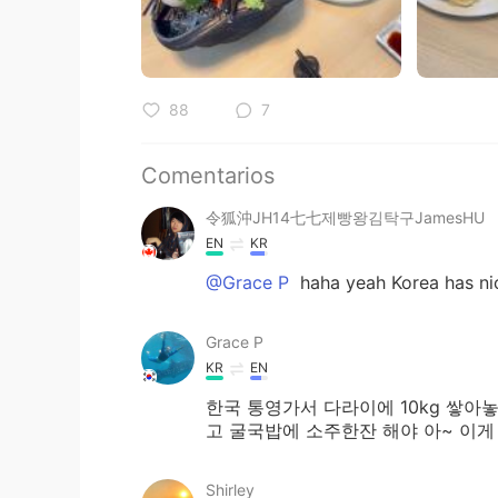
88
7
Comentarios
令狐沖JH14七七제빵왕김탁구JamesHU
EN
KR
@Grace P
haha yeah Korea has ni
Grace P
KR
EN
한국 통영가서 다라이에 10kg 쌓아
고 굴국밥에 소주한잔 해야 아~ 이게
Shirley