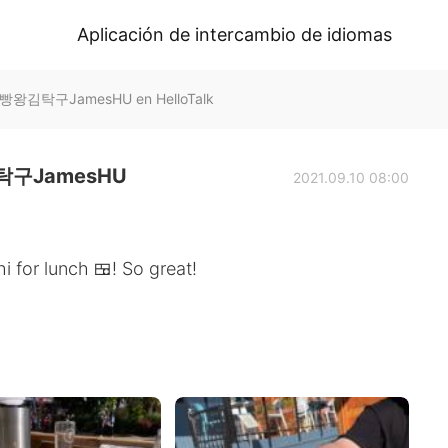
Aplicación de intercambio de idiomas
왕김탁구JamesHU en HelloTalk
구JamesHU
2021.09.10 08:00
 for lunch 🍱! So great!