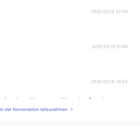
2020.03.16 22:08
2020.03.16 21:06
2020.03.16 19:55
ly American citizens can still travel to Canada
an der Konversation teilzunehmen
2020.03.16 19:20
 not English so please check it up yourself lol