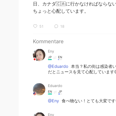
日、カナダ🇨🇦に行かなければならな
ちょっと心配しています。
51
18
Kommentare
Eny
JP
EN
@Eduardo
本当？私の街は感染者い
だとニュースを見て心配しています
Eduardo
EN
JP
@Eny
食べ物ない！とても大変です
Eny