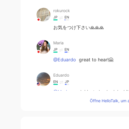
rokurock
JP
EN
お気をつけ下さい🙏🙏🙏
Maria
JP
EN
@Eduardo
great to hear!🤗
Eduardo
EN
JP
@Maria
yeah i just checked, lucki
Öffne HelloTalk, um 
Maria
JP
EN
@Eduardo
but my first language is