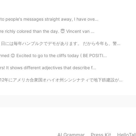
2020.03.16 19:11
nd to people's messages straight away, I have ove...
 me for a minute
re richly colored than the day. 😇 Vincent van ...
から今年も、警察は準備をしました。しかしコロナウイルスがあるので、デモをしたい人があまりいません。 良かっ...
2020.03.16 18:44
ed 😊 Excited to go to the cliffs today ( BE POSITI...
ou can make it!
s! It shows different adjectives that describe f...
2020.03.16 18:42
シナティで地下鉄建設が行なわれていました。建設工事は1920年に始まりました。ですが、インフレや株式の下落...
y :(
2020.03.16 15:03
えませんよ！
AI Grammar
Press Kit
HelloTa