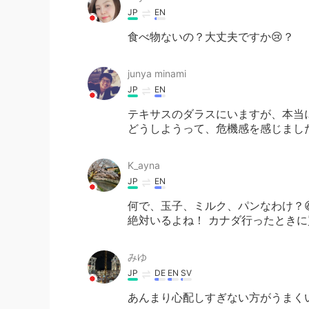
JP
EN
食べ物ないの？大丈夫ですか😢？
junya minami
JP
EN
テキサスのダラスにいますが、本当
どうしようって、危機感を感じました
K_ayna
JP
EN
何で、玉子、ミルク、パンなわけ？😆 マ
絶対いるよね！ カナダ行ったときに
みゆ
JP
DE
EN
SV
あんまり心配しすぎない方がうまくい