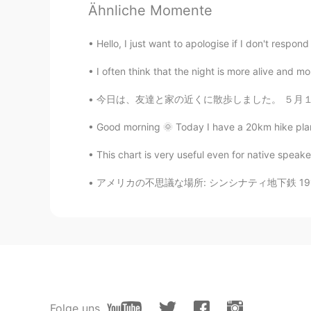
Ähnliche Momente
Eduardo
EN
JP
Hello, I just want to apologise if I don't respo
@Maria
Oh good! Lol, you scared
I often think that the night is more alive and mo
今日は、友達と家の近くに散歩しました。 ５月１日には毎年ハンブルクでデモがあります。 だ
Maria
JP
EN
Good morning 🌞 Today I have a 20km hike plann
Oh US citizen is excluded. Hope y
This chart is very useful even for native speaker
Maria
アメリカの不思議な場所: シンシナティ地下鉄 1912年にアメリカ合衆国オハイオ州シン
JP
EN
Canadian is closing it’s border sorr
mei
JP
ES
テキサスでは卵とミルクとパン
を
買
Folge uns