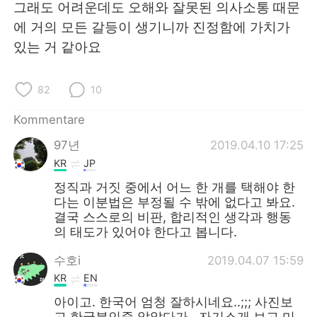
그래도 어려운데도 오해와 잘못된 의사소통 때문
에 거의 모든 갈등이 생기니까 진정함에 가치가
있는 거 같아요
82
10
Kommentare
97년
2019.04.10 17:25
KR
JP
정직과 거짓 중에서 어느 한 개를 택해야 한
다는 이분법은 부정될 수 밖에 없다고 봐요.
결국 스스로의 비판, 합리적인 생각과 행동
의 태도가 있어야 한다고 봅니다.
수호i
2019.04.07 15:59
KR
EN
아이고. 한국어 엄청 잘하시네요..;;; 사진보
고 한국분인줄 알았다가.. 자기소개 보고 미