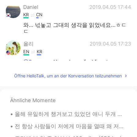
Daniel
2019.04.05 17:44
KR
CN
와... 넋놓고 그대의 생각을 읽었네요...ㅎㄷ
ㄷ
올리
2019.04.05 17:23
EN
KR
@Soyoung
Yes, please feel free to
correct my writing! I always appreciate it
:) As for 'tatemae' and 'honne', I think
Öffne HelloTalk, um an der Konversation teilzunehmen
those concepts exist because Japanese
culture values societal harmony (more of
a collectivist culture as opposed to the
Ähnliche Momente
US, which has an individualistic culture).
However, what I was trying to say is that
tatemae and honne are not exclusive
올해 유일하게 챙겨보고 있었던 애니 두개 있었는데 (モブサイコ100II & 約束のネバーランド) 지난 주에 둘다 끝나고 2분기에는 특별하게 기대하는 게 없어서 4월이니까 四月は...
characteristics of the Japanese. In my
전 항상 사람들이 저에게 마음을 열때 왜 저를 신뢰하는지 궁금해요 지난 1주일동안 여기서도 저에게 고민이 있다고 연락 주신 분 4명이 있었어요 다 인간관계 문제에 대해 이야...
opinion, every human puts on an act in
front of others to some extent and masks