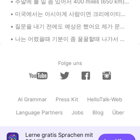
주말에 볼 일 좀 있어서 400 miles (650 km) 운전해야 됐었는데 출발하기 전에 제 휴대폰을 꺼놓았어요 나: 아빠 내 폰 어딨어? 아빠: 여깄어. 왜? 나: 내가...
their true feelings/intentions in various
situations. Especially in society today, it's
미국에서는 아시아계 사람이면 크리에이티브으로 성공하기 정말 어려워요 가수라든가 배우라든가 코미디언 등등 여러 편견이 좀 존재해서요 그래서 많은 교포분들이 가수 되고 싶으면 ...
hard to be 'honest' or 'genuine.'
질문을 내기 전에도 예상은 했어요 제가 문과라고 생각하는 사람들이 많을 거 같았어요 제 대학 친구들도 제 전공을 자주 햇갈렸었거든요 ㅋㅋㅋ 저는 이과 전공이지만 제가 당연히...
Inhyo
2019.04.05 17:06
KR
JP
나는 어렸을때 기분이 좀 꿀꿀할때 나가서 공원에 그네를 자주 탔어요 이제는 드라이브하러 가고 이 두가지 행동이 아무런 관계가 없다고 생각했는데 요새 다시 그네를 찾아가는 내...
동의합니다. 처음에는 문화적 정서에서 오는
차이인것 같았지만, 점점 동 서양을 막론하
고 개인주의의 확산으로 이런 현상들이 전
Folge uns
세계적으로 추세인것 같습니다.
Soyoung
2019.04.05 17:04
KR
EN
Im impressed by your thought and
AI Grammar
Press Kit
HelloTalk-Web
korean as well. There are minor errors
though. You want me to correct them?
Language Partners
Jobs
Blog
Über
One more thing, im just wondering. In
your opininion why 다테마에 exists in
Japan or like you wrote not only in japan,
Lerne gratis Sprachen mit
but somewhere as well?