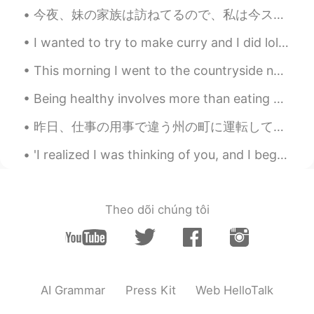
今夜、妹の家族は訪ねてるので、私は今ステーキをバーベキューしてる 🥩 Tonight my little sister’s family is visiting, so right now I...
ann
2020.08.14 12:14
I wanted to try to make curry and I did lol but I used pork instead of beef and I used noodles in...
JP
EN
My ex-husband was a former German
This morning I went to the countryside near my hometown and enjoyed a peaceful walk. No traffic,...
special force. It's a nightmare.
Being healthy involves more than eating an occasional salad or going for a short walk once every ...
shou
2020.08.14 09:01
昨日、仕事の用事で違う州の町に運転して行った。 Yesterday on errands for work I drove to a town in a different county 山の...
JP
EN
@セバスチャン
ドイツ語も勉強しないとい
'I realized I was thinking of you, and I began to wonder how long you've been on my mind. Then it...
けませんね😅 凄く興味深いです。
セバスチャン
2020.08.14 08:53
Theo dõi chúng tôi
CN繁
DE
EN
JP
CN
@Tomo
かっこいいですね!
セバスチャン
2020.08.14 08:53
CN繁
DE
EN
JP
CN
AI Grammar
Press Kit
Web HelloTalk
@shou
是非行ってください!とても面白い