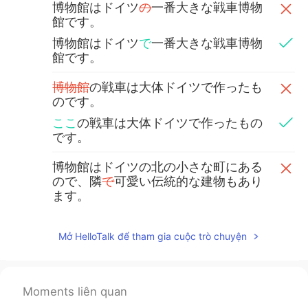
博物館はドイツ
の
一番大きな戦車博物
館です。
博物館はドイツ
で
一番大きな戦車博物
館です。
博物館
の戦車は大体ドイツで作ったも
のです。
ここ
の戦車は大体ドイツで作ったもの
です。
博物館はドイツの北の小さな町にある
ので、隣
で
可愛い伝統的な建物もあり
ます。
博物館はドイツの北の小さな町にある
ので、隣
に
可愛い伝統的な建物もあり
Mở HelloTalk để tham gia cuộc trò chuyện
ます。
良い一日でした
ね!
Moments liên quan
良い一日でした
！