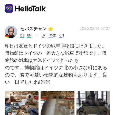
Ứng dụng trao đổi ngôn ngữ
セバスチャン
2020.08.14 07:27
CN繁
DE
EN
JP
CN
AI Grammar Checker
昨日は友達とドイツの戦車博物館に行きました。
博物館はドイツの一番大きな戦車博物館です。博
Tiếng Việt
物館の戦車は大体ドイツで作ったも
のです。博物館はドイツの北の小さな町にある
ので、隣で可愛い伝統的な建物もあります。良
English
简体中文
い一日でしたね!😊😊
繁體中文
Español
العربية
Français