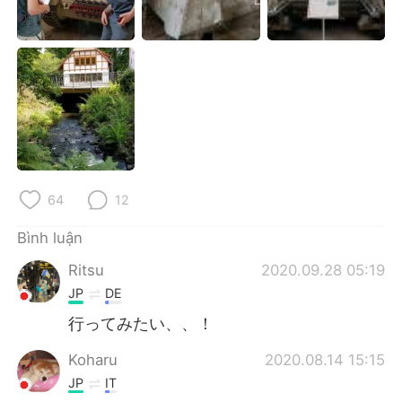
Deutsch
日本語
한국어
Русский
ไทย
Indonesia
Italiano
Türkçe
Português
64
12
Bình luận
Ritsu
2020.09.28 05:19
JP
DE
行ってみたい、、！
Koharu
2020.08.14 15:15
JP
IT