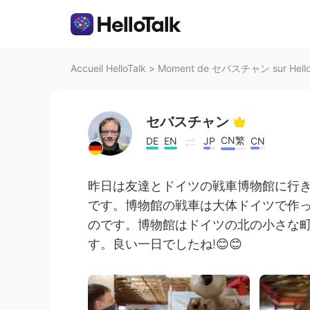
Accueil HelloTalk
>
Moment de セバスチャン sur Hello
セバスチャン
CN繁
DE
EN
JP
CN
昨日は友達とドイツの戦車博物館に行
です。博物館の戦車は大体ドイツで作
のです。博物館はドイツの北の小さな
す。良い一日でしたね!😊😊