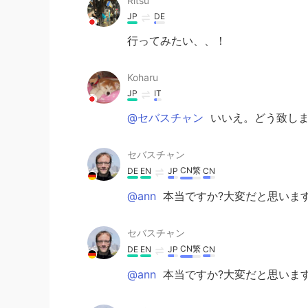
Ritsu
JP
DE
行ってみたい、、！
Koharu
JP
IT
@セバスチャン
いいえ。どう致しま
セバスチャン
CN繁
DE
EN
JP
CN
@ann
本当ですか?大変だと思います!
セバスチャン
CN繁
DE
EN
JP
CN
@ann
本当ですか?大変だと思います!