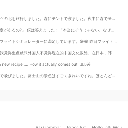
2020.08.14 12:14
中に森で蛍がたくさん見えました。9月に蛍を見えるのは珍しいと思います。😊😊😊今から毎日寒くなって来ていま...
 special force. It's a nightmare.
じゃない、なぜ尋ねる?」 「セバスチャンは日本語がかなり上手なので。ドイツに帰るの予定あれば、一生懸命日本...
😄 昨日フライトシミュレーターで関西空港から羽田空港まで飛行機を飛ばしました。来年もう一度日本に行くのを願っ...
2020.08.14 09:01
。在日本，韩国，都可以听很有创意的音乐，看独一无二的电影，体验到他们的文化。中国电影我感觉到拍的很弱，音乐...
いといけませんね😅 凄く興味深いです。
new recipe .... How it actually comes out. 🤷🏻‍♀️🤣
ね。ほとんど本物の写真のように見えます！ エアバスで飛びました。飛行機のバタンがたくさんあり、飛ぶのは簡単...
2020.08.14 08:53
2020.08.14 08:53
面白いですね。
AI Grammar
Press Kit
HelloTalk Web