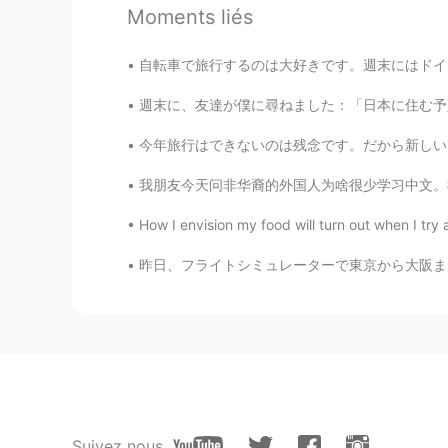
Moments liés
ann
自転車で旅行するのは大好きです。週末にはドイツの北を旅行しました。森にテントで寝ました。夜
JP
EN
My ex-husband was a former German
週末に、友達が僕に尋ねました：「日本に住む予定があるの?」 僕は答えました：「本当にそう
今年旅行はできないのは残念です。だから新しいフライトシミュレーターに満足しています。😄
shou
JP
EN
我朋友今天问非华裔的外国人为啥很少学习中文。我觉得重点就只外国人不觉得现在的中国文化很酷
@セバスチャン
ドイツ語も勉強しな
How I envision my food will turn out when I try a 
昨日、フライトシミュレーターで東京から大阪まで飛びました。富士山の景色はすごくきれいです
セバスチャン
CN繁
DE
EN
JP
CN
@Tomo
かっこいいですね!
セバスチャン
CN繁
DE
EN
JP
CN
@shou
是非行ってください!とても
Suivez nous