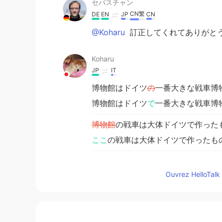
セバスチャン
CN繁
DE
EN
JP
CN
@Koharu
訂正してくれてありがとう
Koharu
JP
IT
博物館はドイツ
の
一番大きな戦車博
博物館はドイツ
で
一番大きな戦車博
博物館
の戦車は大体ドイツで作った
ここ
の戦車は大体ドイツで作ったも
博物館はドイツの北の小さな町にあ
Ouvrez HelloTalk 
博物館はドイツの北の小さな町にあ
良い一日でした
ね!
良い一日でした
！