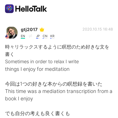
Sprachaustausch-App
gtj2017
2020.10.15 16:48
EN
JP
CN
KR
AI Grammar Checker
時々リラックスするように瞑想のため好きな文を
書く
Deutsch
Sometimes in order to relax I write
things I enjoy for meditation
English
简体中文
今回は1つの好きな本からの瞑想録を書いた
This time was a mediation transcription from a
繁體中文
Español
book I enjoy
العربية
Français
でも自分の考えも良く書くも