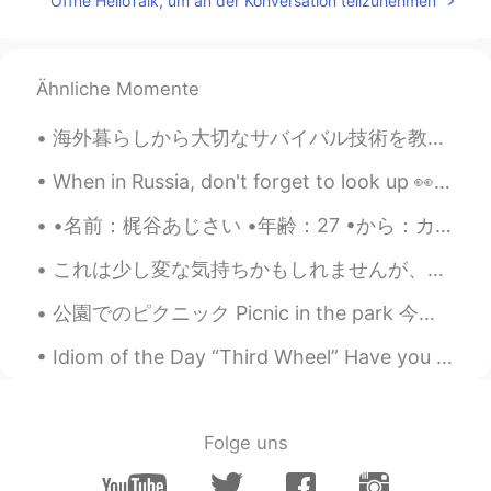
Öffne HelloTalk, um an der Konversation teilzunehmen
写的非常个性
Noriko
2020.10.15 17:48
JP
EN
Ähnliche Momente
字がとても美しくかっこいいです！！
海外暮らしから大切なサバイバル技術を教えてもらいました。例えば、他人にアドバイスを聞いたり、直感に頼ったり友達が信用したりしました。そして、日本語を話せるチャンスがあれば話せるほ...
ケロちゃん アカウント一時的にロックされ
When in Russia, don't forget to look up 👀 Когда в России не забудь посмотреть. My last trip to R...
てる
2020.10.15 17:11
JP
EN
•名前：梶谷あじさい •年齢：27 •から：カリフォルニア州モントレー🐠🐬🐙 •誕生日：2月3日 •高さ：177 cm •目の色：ブラウン/グリーン •髪の色：ブリーチブロンド •好きな色：グリ...
字だけで分かるカッコよさ
これは少し変な気持ちかもしれませんが、僕は日本語はだんだん勉強を続けて、自分の中で日本人の意識みたいな物が覚まし始めてます。日本に行ったことがありません。4人の日本人しか知りません。それにしても...
やますー
2020.10.15 17:07
公園でのピクニック Picnic in the park 今日は何か楽しいことをしていますか？ ここは休日の週末です。 Are you doing anything fun today?...
JP
EN
ステキですね！私もこんなに美しい字が書
Idiom of the Day “Third Wheel” Have you ever wanted to hang out with someone special, just the ...
ければ、文章を書くのが楽しくなれそうで
す。 It’s nice. If I can write the letters
beautiful,I’ll became fun to write the
Folge uns
sentence more.