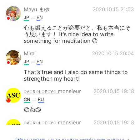
Mayu まゆ
2020.10.15 21:53
JP
EN
心も鍛えることが必要だと、私も本当にそ
う思います！ It’s nice idea to write
something for meditation 😊
Mirai
2020.10.15 20:04
JP
EN
That’s true and I also do same things to
strengthen my heart!
꯭ᴀ꯭ʀ꯭ʟ꯭ᴇ꯭ʏ꯭ monsieur
2020.10.15 19:18
CN
RU
😄👍😄
꯭ᴀ꯭ʀ꯭ʟ꯭ᴇ꯭ʏ꯭ monsieur
2020.10.15 19:18
CN
RU