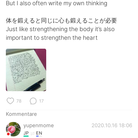
日本語
한국어
But I also often write my own thinking
Русский
ไทย
体を鍛えると同じに心も鍛えることが必要
Just like strengthening the body it’s also
Indonesia
Italiano
important to strengthen the heart
Türkçe
Tiếng Việt
Português
78
17
Kommentare
yupenmome
2020.10.16 18:06
JP
EN