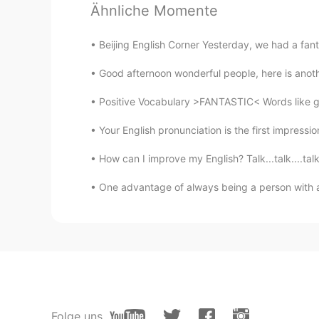
Ähnliche Momente
Beijing English Corner Yesterday, we had a fantas
Good afternoon wonderful people, here is anothe
Positive Vocabulary >FANTASTIC< Words like g
Your English pronunciation is the first impress
How can I improve my English? Talk...talk....talk.
One advantage of always being a person with a p
Folge uns