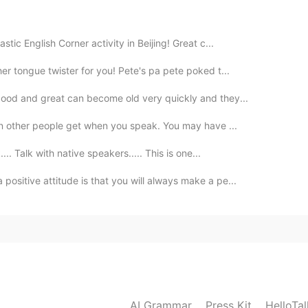
tic English Corner activity in Beijing! Great c...
r tongue twister for you! Pete's pa pete poked t...
ood and great can become old very quickly and they...
ion other people get when you speak. You may have ...
... Talk with native speakers..... This is one...
ositive attitude is that you will always make a pe...
AI Grammar
Press Kit
HelloTa