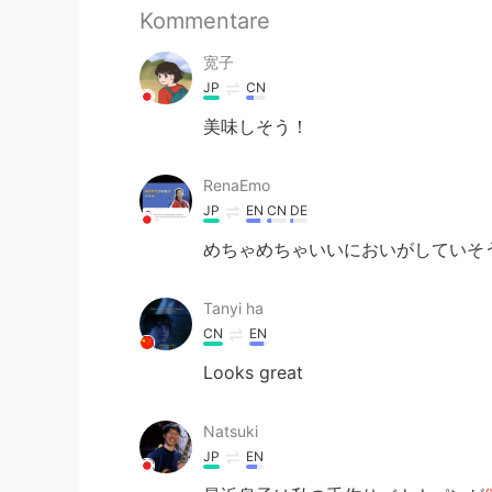
Kommentare
宽子
JP
CN
美味しそう！
RenaEmo
JP
EN
CN
DE
めちゃめちゃいいにおいがしていそう🍌
Tanyi ha
CN
EN
Looks great
Natsuki
JP
EN