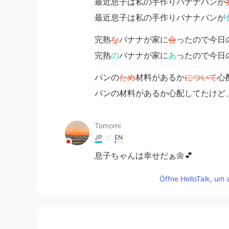
最近息子は私の手作りバナナパンが
最近息子は私の手作りバナナパンが
完熟
な
バナナが家に
会
ったので今日
完熟
の
バナナが家に
あ
ったので今日
パンの
ため
材料があるか
について
心
パンの材料があるか心配してたけど
Tomomi
JP
EN
息子ちゃんは幸せだぁ🌼💕
Öffne HelloTalk, um 
tomo L
JP
EN
バナナパン食べたい。私のお父さん