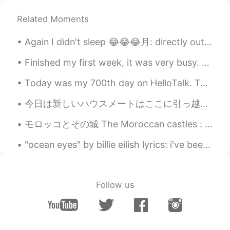
Related Moments
Uni
2021.07.27 12:12
JP
EN
Again I didn't sleep 😂😂😂月: directly outside my room ☁️✨🌕🌟☁️ Taken at 4:15am 午前４時15分 I was hoping ...
Can も許可なのかー！可能性かと思って
た。 You may not go to とも、ちょっと違
Finished my first week, it was very busy. Was already doing overtime on my first day. Before in...
う？
Today was my 700th day on HelloTalk. To celebrate my kids and I had dessert. The dessert was an o...
Mini
2021.07.27 12:11
今日は新しいハウスメートはここに引っ越した！ スペイン人だ。 最初に私は英語で話した、けどかれはすぐ日本語で話してた。 ちょっとびっくりしたけど嬉しい！ このハウスでは4人の外国人と1人の日本人...
JP
EN
モロッコとその城 The Moroccan castles : a taste of fairy tales. Les châteaux Marocains où le rêve glisse ...
😂😂こんな変な英語は日本にいっぱいあり
ます。
"ocean eyes" by billie eilish lyrics: i've been watchin' you for some time can't stop starin' at...
Akiko
2021.07.27 12:02
JP
EN
Follow us
なるほど！goにnotをつけると「行くこと
ができない」になるからですか？
Tom
2021.07.27 11:59