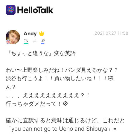
Language Exchange App
Andy
2021.07.27 11:58
EN
JP
AI Grammar Checker
『ちょっと違うな』変な英語
English
わい〜上野楽しみだね！パンダ見えるかな？？
渋谷も行こうよ！！買い物したいね！！！🤣
ん？
简体中文
繁體中文
、、、ええええええええええ？！
行っちゃダメだって！🚫
Español
العربية
確かに直訳すると意味は通じるけど、これだと
Français
Deutsch
「you can not go to Ueno and Shibuya」=