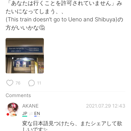
日本語
한국어
「あなたは行くことを許可されていません」み
たいになってしまう、、
Русский
ไทย
(This train doesn’t go to Ueno and Shibuya)の
方がいいかな🤔
Indonesia
Italiano
Türkçe
Tiếng Việt
Português
76
11
Comments
AKANE
2021.07.29 12:43
JP
EN
変な日本語見つけたら、またシェアして欲
しいです✨