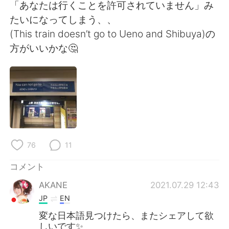
Deutsch
한국어
「あなたは行くことを許可されていません」み
たいになってしまう、、
Русский
ไทย
(This train doesn’t go to Ueno and Shibuya)の
方がいいかな🤔
Indonesia
Italiano
Türkçe
Tiếng Việt
Português
76
11
コメント
AKANE
2021.07.29 12:43
JP
EN
変な日本語見つけたら、またシェアして欲
しいです✨