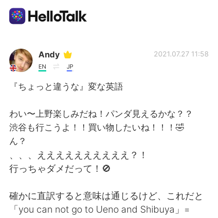
語学交換アプリ
Andy
2021.07.27 11:58
EN
JP
AI Grammar Checker
『ちょっと違うな』変な英語
日本語
わい〜上野楽しみだね！パンダ見えるかな？？
渋谷も行こうよ！！買い物したいね！！！🤣
ん？
English
简体中文
、、、ええええええええええ？！
行っちゃダメだって！🚫
繁體中文
Español
確かに直訳すると意味は通じるけど、これだと
العربية
Français
「you can not go to Ueno and Shibuya」=