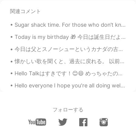
関連コメント
Uni
2021.07.27 12:12
JP
EN
Sugar shack time. For those who don’t know.. In cold climates, maple trees store starch in their ...
Can も許可なのかー！可能性かと思って
た。 You may not go to とも、ちょっと違
Today is my birthday 🎁 今日は誕生日だよ🎉 Aujourd’hui c’est mon anniversaire 🥳 21 years old 21歳だよ 21 a...
う？
今日は父とスノーシューというカナダの古いスポーツをした！雪は積もったら雪の正面に歩けないからこの大きな靴を履く。雪靴を履いて雪面を踏むと、体重が分散されて雪の中に深く沈むことはない。2時間くらい...
Mini
2021.07.27 12:11
懐かしい歌を聞くと、過去に戻れる。 以前、私は日本に住んでいました。 目をつぶってあの曲を聞くと、日本を思い出す。 ① 情熱大陸のテーマ 工場では毎日「安全の時間」に流れたので社員生活を思い出...
JP
EN
Hello Talkはすきです！😊😄 めっちゃたのしい！ なぜなら私は日本語と日本のぶんかを学習!📚😊 日本はうつくしです！🇯🇵 I hope my wife and I can visit i...
😂😂こんな変な英語は日本にいっぱいあり
ます。
Hello everyone I hope you're all doing well, I'm not very active on social media but for some re...
Akiko
2021.07.27 12:02
JP
EN
フォローする
なるほど！goにnotをつけると「行くこと
ができない」になるからですか？
Tom
2021.07.27 11:59