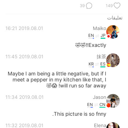
日本語
한국어
39
149
Русский
ไทย
تعليقات
2019.08.01 16:21
Maiko
Indonesia
Italiano
EN
JP
Türkçe
Tiếng Việt
Exactly!!🤣🤣
2019.08.01 11:45
抹茶
Português
KR
ES
Maybe I am being a little negative, but if I
meet a pepper in my kitchen like that, I
will run so far away! 😱🤣
2019.08.01 11:34
Jason
EN
CN
This picture is so fnny.
2019.08.01 11:32
Elena