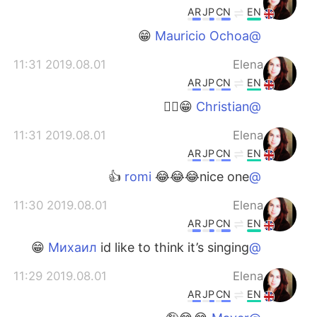
AR
JP
CN
EN
😁
@Mauricio Ochoa
2019.08.01 11:31
Elena
AR
JP
CN
EN
😁🤷‍♀️
@Christian
2019.08.01 11:31
Elena
AR
JP
CN
EN
😂😂😂nice one 👍
@romi
2019.08.01 11:30
Elena
AR
JP
CN
EN
id like to think it’s singing 😁
@Михаил
2019.08.01 11:29
Elena
AR
JP
CN
EN