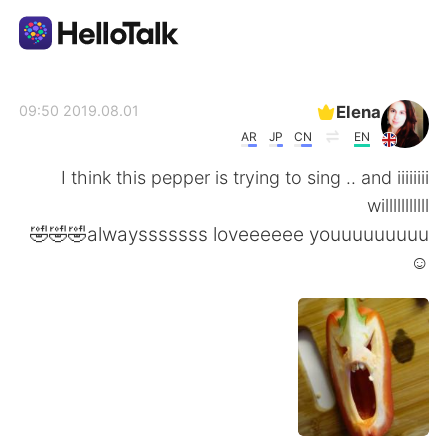
تطبيق تبادل اللغة
Elena
2019.08.01 09:50
AR
JP
CN
EN
AI Grammar Checker
I think this pepper is trying to sing .. and iiiiiiii
willlllllllll
العربية
alwaysssssss loveeeeee youuuuuuuuu🤣🤣🤣
☺️
English
简体中文
繁體中文
Español
Français
Deutsch