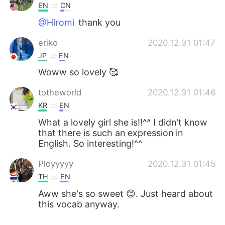
EN
CN
@Hiromi
thank you
eriko
2020.12.31 01:47
JP
EN
Woww so lovely 🥰
totheworld
2020.12.31 01:46
KR
EN
What a lovely girl she is!!^^ I didn't know
that there is such an expression in
English. So interesting!^^
Ployyyyy
2020.12.31 01:45
TH
EN
Aww she's so sweet 😊. Just heard about
this vocab anyway.
Alisa～
2020.12.31 01:40