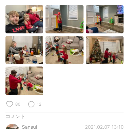
Deutsch
한국어
Русский
ไทย
Indonesia
Italiano
Türkçe
Tiếng Việt
Português
80
12
コメント
Sansui
2021.02.07 13:10