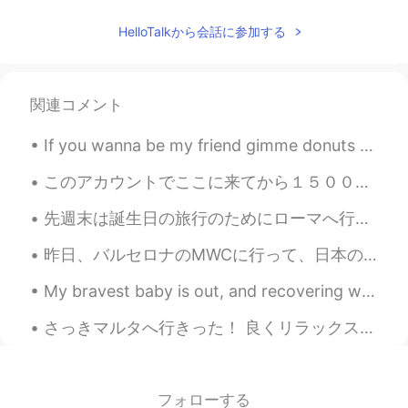
CN
EN
HelloTalkから会話に参加する
You can. And you did it😄
Babi
2020.12.31 01:37
関連コメント
PT
EN
so cute
If you wanna be my friend gimme donuts 🍩 Just kidding I don't bribe people but I love donuts 🤣🤣🙉 ...
Laura 라우라
2020.12.31 01:36
このアカウントでここに来てから１５００日が経ちましたよ！🙉 以前のアカウントを２年間持っていたので、 HelloTalkを６年以上使用しています（長い休憩あり） つい最近、HelloTalkをよ...
IT
ES
EN
KR
JP
先週末は誕生日の旅行のためにローマへ行ったよ。😄 とても感動した。この街の歴史はほんまに古代です。特にサン・ピエトロ大聖堂とコロシアムに行くことがオススメです。 サン・ピエトロ大聖堂は強いパワ...
😍😍😍
昨日、バルセロナのMWCに行って、日本のチームと一緒に働いて、書類の翻訳した。🇯🇵🇯🇵 たくさんの仕事がありましたけど、すごく楽しかった！MWCは新技術に関する世界最大のイベントの1つです。 新...
Hiromi
2020.12.31 01:35
My bravest baby is out, and recovering well after surgery :) thank yoi for support, hope we can g...
JP
EN
How cute😍
さっきマルタへ行きった！ 良くリラックスをできて、いっぱい探検した😌 マルタは小さけど、歴史がとても面白くて、複雑です。ギリシャ、ローマ帝国、アラビア人開拓者、フランス、イタリア、と英国その文化...
フォローする