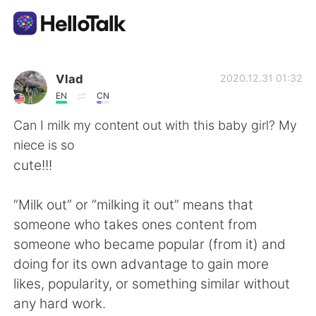
語学交換アプリ
Vlad
2020.12.31 01:32
EN
CN
AI Grammar Checker
Can I milk my content out with this baby girl? My
niece is so
日本語
cute!!!
“Milk out” or “milking it out” means that
English
简体中文
someone who takes ones content from
someone who became popular (from it) and
繁體中文
Español
doing for its own advantage to gain more
likes, popularity, or something similar without
العربية
Français
any hard work.