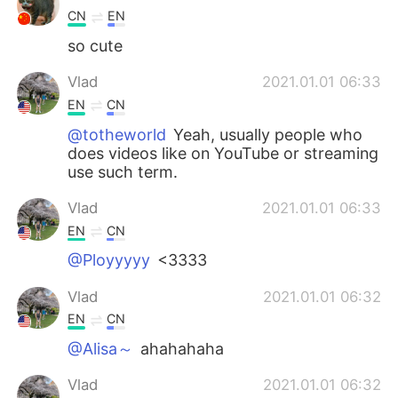
CN
EN
so cute
Vlad
2021.01.01 06:33
EN
CN
@totheworld
Yeah, usually people who
does videos like on YouTube or streaming
use such term.
Vlad
2021.01.01 06:33
EN
CN
@Ployyyyy
<3333
Vlad
2021.01.01 06:32
EN
CN
@Alisa～
ahahahaha
Vlad
2021.01.01 06:32