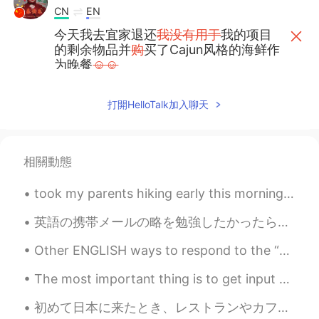
CN
EN
今天我去宜家退还
我没有用于
我的项目
的剩余物品并
购
买了Cajun风格的海鲜作
为晚餐
☺☺
今天我去宜家退还
了
我的项目
中没有用
到
的剩余物品
，
并买了Cajun风格的海鲜
打開HelloTalk加入聊天
作为晚餐
。
Vinh Diesel
2021.06.16 04:07
相關動態
EN
VI
JP
KR
CN
took my parents hiking early this morning to a trail called “China Flat” right outside of LA :) s...
Not too bad lol
英語の携帯メールの略を勉強したかったらこの投稿を参考にしてください。 英語の40つの使いやすい略です。 1. LOL → Laugh out loud 意味→笑笑笑、www 2. OMG → ...
Alex
2021.06.16 04:01
CN
EN
Other ENGLISH ways to respond to the “How are you?” question: Good, and you? I’m well I’m okay I...
expensive
The most important thing is to get input — input that you like and care about. Although reading i...
初めて日本に来たとき、レストランやカフェでアイスウォーターやアイスティーを提供していることにショックを受けました。 日本でホストファミリーと一緒に住んでいた時も、寒い時でも氷水を飲んでいます。 ...