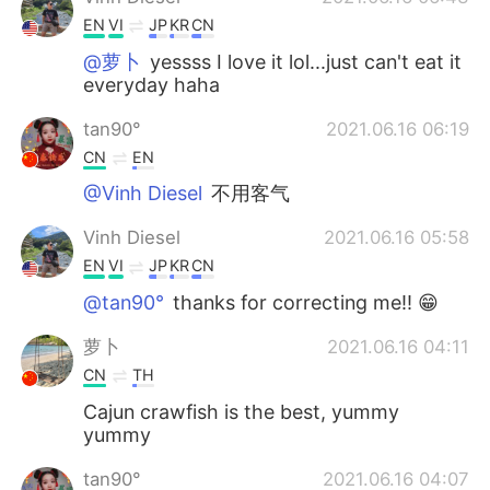
EN
VI
JP
KR
CN
@萝卜
yessss I love it lol...just can't eat it
everyday haha
tan90°
2021.06.16 06:19
CN
EN
@Vinh Diesel
不用客气
Vinh Diesel
2021.06.16 05:58
EN
VI
JP
KR
CN
@tan90°
thanks for correcting me!! 😁
萝卜
2021.06.16 04:11
CN
TH
Cajun crawfish is the best, yummy
yummy
tan90°
2021.06.16 04:07