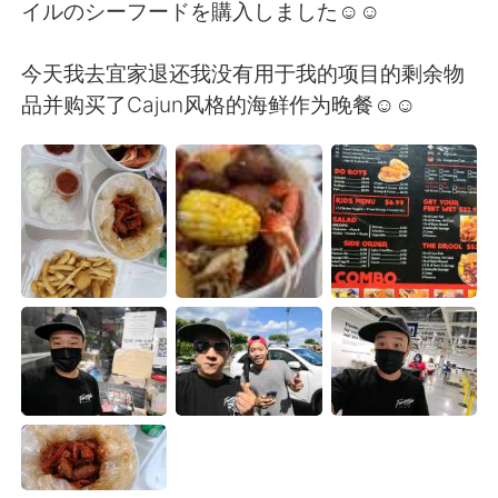
日本語
한국어
イルのシーフードを購入しました☺☺
Русский
ไทย
今天我去宜家退还我没有用于我的项目的剩余物
品并购买了Cajun风格的海鲜作为晚餐☺☺
Indonesia
Italiano
Türkçe
Tiếng Việt
Português