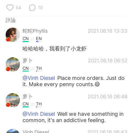
54
10
評論
蛇蛇Phyllis
2021.06.16 13:33
CN
EN
哈哈哈哈，我看到了小龙虾
萝卜
2021.06.16 06:52
CN
TH
@Vinh Diesel
Place more orders. Just do
it. Make every penny counts.😄
萝卜
2021.06.16 06:48
CN
TH
@Vinh Diesel
Well we have something in
common, it's an addictive feeling.
Vinh Diesel
2021.06.16 06:43