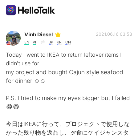
語言交換應用
Vinh Diesel
2021.06.16 03:53
EN
VI
JP
KR
CN
AI Grammar Checker
Today I went to IKEA to return leftover items I
didn't use for
繁體中文
my project and bought Cajun style seafood
for dinner ☺☺
English
简体中文
P.S. I tried to make my eyes bigger but I failed
😂😂
Español
العربية
今日はIKEAに行って、プロジェクトで使用しな
Français
Deutsch
かった残り物を返品し、夕食にケイジャンスタ