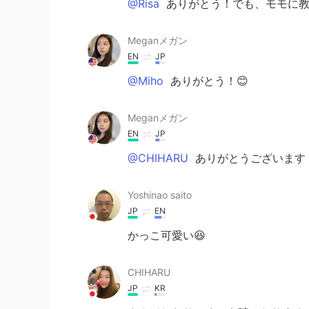
@Risa
ありがとう！でも、モモに教
Meganメガン
EN
JP
@Miho
ありがとう！😊
Meganメガン
EN
JP
@CHIHARU
ありがとうございます
Yoshinao saito
JP
EN
かっこ可愛い😆
CHIHARU
JP
KR