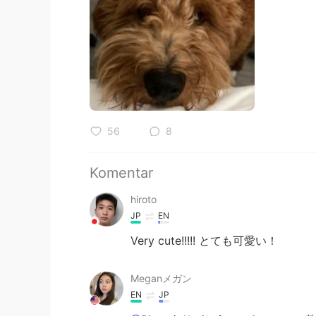
56
8
Komentar
hiroto
JP
EN
Very cute!!!!! とても可愛い！
Meganメガン
EN
JP