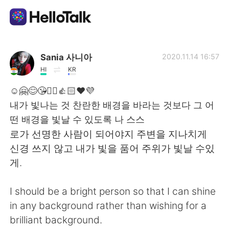
Language Exchange App
Sania 사니아
2020.11.14 16:57
HI
KR
AI Grammar Checker
☺️🤗😊😘✌🏻👍🏻❤️💜
내가 빛나는 것 찬란한 배경을 바라는 것보다 그 어
English
떤 배경을 빛날 수 있도록 나 스스
로가 선명한 사람이 되어야지 주변을 지나치게
신경 쓰지 않고 내가 빛을 품어 주위가 빛날 수있
简体中文
繁體中文
게.
Español
العربية
I should be a bright person so that I can shine
in any background rather than wishing for a
Français
Deutsch
brilliant background.