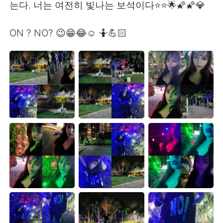
는다. 너는 여전히 빛나는 보석이다⭐⭐🌟🌠🌠💎
ON ? NO? 😉😁😂☺️ 🤷💪🏻