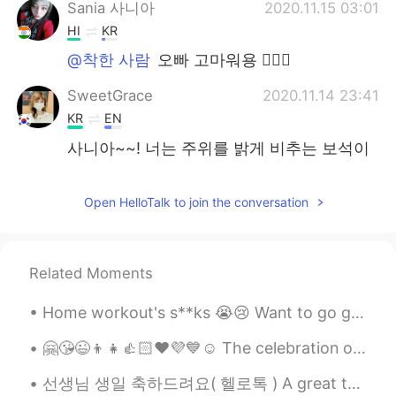
Sania 사니아
2020.11.15 03:01
HI
KR
@착한 사람
오빠 고마워용 ✌🏻🍁
SweetGrace
2020.11.14 23:41
KR
EN
사니아~~! 너는 주위를 밝게 비추는 보석이
다~~~🥰🥰
Atsuro
2020.11.14 21:48
Open HelloTalk to join the conversation
JP
EN
You are shining everywhere✨
Related Moments
착한 사람
2020.11.14 21:19
Home workout's s**ks 😭😢 Want to go gym 😐 Anybody have workouts or diet🤔🤨 tips let's share😁😉🤗 ...
KR
EN
@Sania 사니아
사니아는 빛이야. 🍀👍
🤗😘😉👦👧👍🏻❤️💜💙☺️ The celebration of Children's Day in India dates back to 1956. Prior to the death ...
Sania 사니아
2020.11.14 17:45
선생님 생일 축하드려요( 헬로톡 ) A great teacher is one who knows their students, motivates them, and helps t...