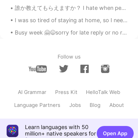
HI
KR
誰か教えてもらえますか？ I hate when people message me first and then don't talk...and just read my messages ...
@Joseph
고마워요 ㅋㅋㅋㅋ 알겠습니다
😁그게 내가 그들을 막는 이유야.😂
I was so tired of staying at home, so I need a time from this covid situation and want to spend t...
Sania 사니아
2020.11.14 17:41
Busy week 🤗😉sorry for late reply or no reply ✌🏻 This week only Korean English practicing on call...
HI
KR
@Jay white
lol what perfection i dnt
know.
Follow us
Joseph
2020.11.14 17:40
KR
EN
VI
ES
사니아 이쁜 사진 올리면 변태들이 몰려 올
AI Grammar
Press Kit
HelloTalk Web
꺼야 ㅋㅋ
Language Partners
Jobs
Blog
About
Jay white
2020.11.14 17:23
EN
ML
@Sania 사니아
for the perfection😃
Learn languages with 50
million+ native speakers for
Open App
Sania 사니아
2020.11.14 17:08