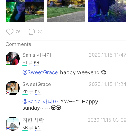
76
23
Comments
Sania 사니아
2020.11.15 11:47
HI
KR
@SweetGrace
happy weekend 💞
SweetGrace
2020.11.15 11:24
KR
EN
@Sania 사니아
YW~~^^ Happy
sunday~~~💟💟
착한 사람
2020.11.15 03:09
KR
EN