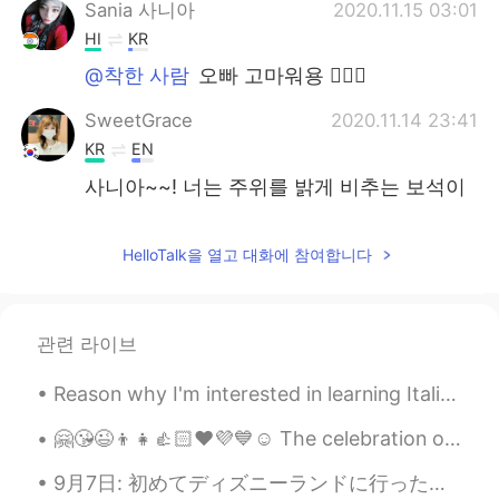
Sania 사니아
2020.11.15 03:01
HI
KR
@착한 사람
오빠 고마워용 ✌🏻🍁
SweetGrace
2020.11.14 23:41
KR
EN
사니아~~! 너는 주위를 밝게 비추는 보석이
다~~~🥰🥰
Atsuro
2020.11.14 21:48
HelloTalk을 열고 대화에 참여합니다
JP
EN
You are shining everywhere✨
관련 라이브
착한 사람
2020.11.14 21:19
Reason why I'm interested in learning Italian: I saw this beautiful movie a few years ago, and f...
KR
EN
@Sania 사니아
사니아는 빛이야. 🍀👍
🤗😘😉👦👧👍🏻❤️💜💙☺️ The celebration of Children's Day in India dates back to 1956. Prior to the death ...
Sania 사니아
2020.11.14 17:45
9月7日: 初めてディズニーランドに行った！☺️ めっちゃ楽しかった！❤️❤️ 来週の９月12日に誕生日なのに、同僚からもらったシールを今日貼ってたから、ずっと朝9時から22時までに「お誕生日...