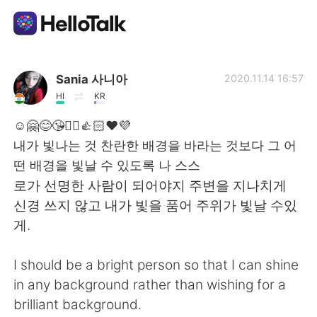
언어 교환 앱
Sania 사니아
2020.11.14 16:57
HI
KR
AI Grammar Checker
☺️🤗😊😘✌🏻👍🏻❤️💜
내가 빛나는 것 찬란한 배경을 바라는 것보다 그 어
한국어
떤 배경을 빛날 수 있도록 나 스스
로가 선명한 사람이 되어야지 주변을 지나치게
신경 쓰지 않고 내가 빛을 품어 주위가 빛날 수있
English
简体中文
게.
繁體中文
Español
I should be a bright person so that I can shine
in any background rather than wishing for a
العربية
Français
brilliant background.