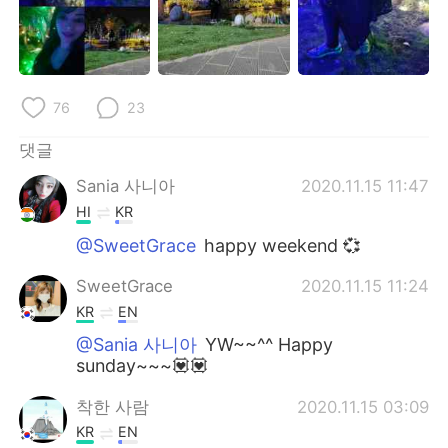
76
23
댓글
Sania 사니아
2020.11.15 11:47
HI
KR
@SweetGrace
happy weekend 💞
SweetGrace
2020.11.15 11:24
KR
EN
@Sania 사니아
YW~~^^ Happy
sunday~~~💟💟
착한 사람
2020.11.15 03:09
KR
EN