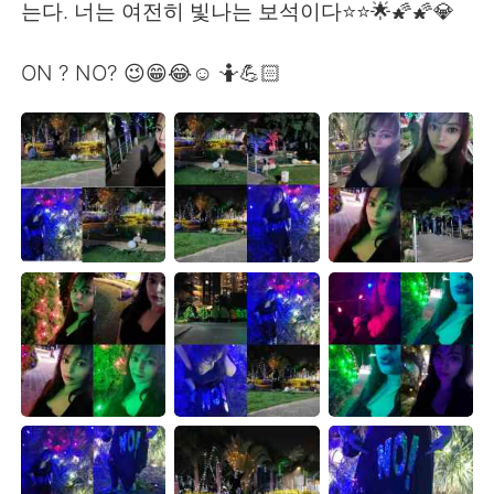
는다. 너는 여전히 빛나는 보석이다⭐⭐🌟🌠🌠💎
ON ? NO? 😉😁😂☺️ 🤷💪🏻