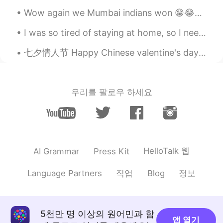
HI
KR
Wow again we Mumbai indians won 😁😂✌🏻💪🏻😉❤️💜💖💙 Cricket IPL congratulations to Mumbai Indians ☺️😘
@Joseph
고마워요 ㅋㅋㅋㅋ 알겠습니다
😁그게 내가 그들을 막는 이유야.😂
I was so tired of staying at home, so I need a time from this covid situation and want to spend t...
Sania 사니아
2020.11.14 17:41
七夕情人节 Happy Chinese valentine's day 🤗😍❤️💖❣️💓💝 To all couples 👩‍❤️‍💋‍👨 and to all Singles t...
HI
KR
@Jay white
lol what perfection i dnt
know.
우리를 팔로우 하세요
Joseph
2020.11.14 17:40
KR
EN
VI
ES
사니아 이쁜 사진 올리면 변태들이 몰려 올
꺼야 ㅋㅋ
HelloTalk 웹
AI Grammar
Press Kit
Jay white
2020.11.14 17:23
직업
정보
Language Partners
Blog
EN
ML
@Sania 사니아
for the perfection😃
5천만 명 이상의 원어민과 함
앱 열기
Sania 사니아
2020.11.14 17:08