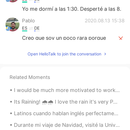
Yo me dormí a las 1:30. Desperté a las 8.
Pablo
2020.08.13 15:38
ES
DE
Creo que soy un poco rara porque
aú
n cuando era joven no me gustaba
quedarme despierta después de la
Open HelloTalk to join the conversation
medianoche.
Creo que soy un poco rara porque
i
n
cluso
cuando era joven no me
gustaba quedarme despierta después
Related Moments
de la medianoche.
I would be much more motivated to work out it if I saw an after picture of myself 😂😂😂😂 Sooooo ...
kathleen s.
2020.08.13 15:18
Its Raining! 🌧🌧 I love the rain it's very Peaceful and relaxing to watch. Whats your favorite typ...
EN
ES
Latinos cuando hablan inglés perfectamenta: Sorry for my English, I'm not a native speaker! ¡Ust...
@Miguel
gracias normalmente el error es
que me falta el acento 🤦‍♀️
Durante mi viaje de Navidad, visité la Universidad de Tennessee, donde me gradué. Esta estatua es...