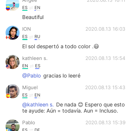
ES
EN
Beautiful
ION
2020.08.13 16:03
ES
RU
El sol despertó a todo color .😃
kathleen s.
2020.08.13 15:54
EN
ES
@Pablo
gracias lo leeré
Miguel
2020.08.13 15:43
ES
EN
@kathleen s.
De nada 😊 Espero que esto
te ayude: Aún = todavía. Aun = Incluso.
Pablo
2020.08.13 15:39
ES
DE