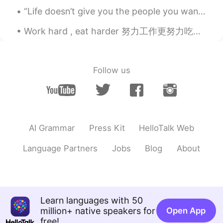
Ana Andersen
2020.08.13 15:17
“Life doesn’t give you the people you want. It gives you the people you need. To help you, to hur...
ES
EN
Work hard , eat harder 努力工作更努力吃饭 🥖🥖😁😁🍗🍗 晚餐我做了Chicken Parmesan Sandwich and a salad 搜搜搜 Good！！ ...
Wow! Esos colores 😍
kathleen s.
2020.08.13 15:11
EN
ES
Follow us
@Kwhr Herroj
usually by 10:30 but in the
winter I sleep more
Miguel
2020.08.13 15:09
AI Grammar
Press Kit
HelloTalk Web
ES
EN
Creo que soy un poco rara porque
Language Partners
Jobs
Blog
About
a
ú
n cuando era joven no me gustaba
quedarme despierta después de la
medianoche.
Creo que soy un poco rara porque
Learn languages with 50
a
u
n cuando era joven no me gustaba
million+ native speakers for
Open App
quedarme despierta después de la
free!
medianoche.