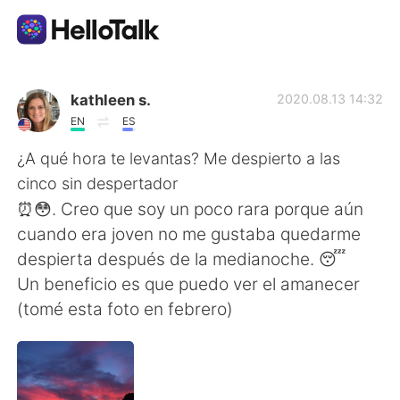
Language Exchange App
kathleen s.
2020.08.13 14:32
EN
ES
AI Grammar Checker
¿A qué hora te levantas? Me despierto a las
cinco sin despertador
English
⏰😳. Creo que soy un poco rara porque aún
cuando era joven no me gustaba quedarme
despierta después de la medianoche. 😴
简体中文
繁體中文
Un beneficio es que puedo ver el amanecer
(tomé esta foto en febrero)
Español
العربية
Français
Deutsch