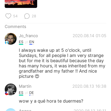
日本語
한국어
Русский
ไทย
54
28
Indonesia
Italiano
Comments
Jo_franco
2020.08.14 01:05
Türkçe
Tiếng Việt
ES
EN
I always wake up at 5 o'clock, until
Português
Sundays, for all people I am very strange
but for me it is beautiful because the day
has many hours, it was inherited from my
grandfather and my father !! And nice
picture 😍
Martín
2020.08.13 16:38
ES
DE
wow y a qué hora te duermes?
Angee
2020.08.13 16:11