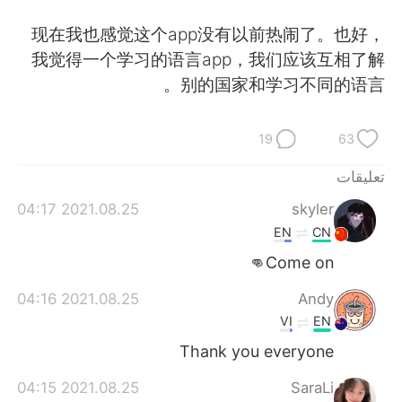
日本語
한국어
现在我也感觉这个app没有以前热闹了。也好，
Русский
ไทย
我觉得一个学习的语言app，我们应该互相了解
别的国家和学习不同的语言。
Indonesia
Italiano
19
63
Türkçe
Tiếng Việt
تعليقات
Português
2021.08.25 04:17
skyler
EN
CN
Come on👊
2021.08.25 04:16
Andy
VI
EN
Thank you everyone
2021.08.25 04:15
SaraLi