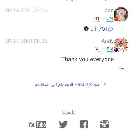
2021.08.25 01:25
Zoe.
EN
CN
🌚
@uli_751
2021.08.25 01:24
Andy
VI
EN
Thank you everyone
2021.08.25 01:22
杨偲
EN
CN
افتح HelloTalk للانضمام الى المحادثة
新西兰人？
2021.08.25 01:20
丸小源
EN
CN
تابعونا
祝愿你能考入理想的大学
2021.08.25 01:15
Zoe.