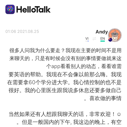
تطبيق تبادل اللغة
Andy
2021.08.25 01:06
VI
EN
AI Grammar Checker
很多人问我为什么要走？我现在主要的时间不是用
来聊天的，只是有时候会没有别的事情要做就来这
العربية
个app看看别人的动态，看看谁需
要英语的帮助。我现在不会像以前那么嗨。我现
在需要拿60个学分进大学。我心情控制的也不是
English
简体中文
很好。我的心里医生跟我说多休息还要多做自己
喜欢做的事情。
繁體中文
Español
当然如果还有人想跟我聊天的话，非常欢迎！☺
Français
Deutsch
但是一般国内的下午, 我这边的晚上，有空。