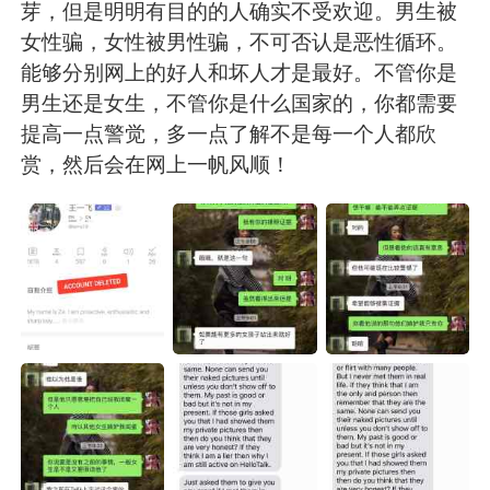
日本語
한국어
芽，但是明明有目的的人确实不受欢迎。男生被
女性骗，女性被男性骗，不可否认是恶性循环。
Русский
ไทย
能够分别网上的好人和坏人才是最好。不管你是
男生还是女生，不管你是什么国家的，你都需要
Indonesia
Italiano
提高一点警觉，多一点了解不是每一个人都欣
赏，然后会在网上一帆风顺！
Türkçe
Tiếng Việt
Português