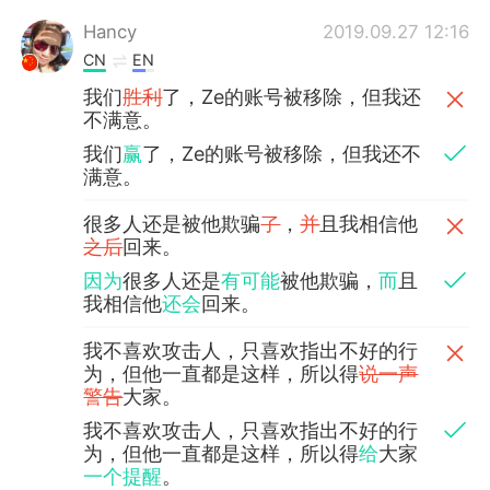
Hancy
2019.09.27 12:16
CN
EN
我们
胜利
了，Ze的账号被移除，但我还
不满意。
我们
赢
了，Ze的账号被移除，但我还不
满意。
很多人还是被他欺骗
了
，
并
且我相信他
之后
回来。
因为
很多人还是
有可能
被他欺骗，
而
且
我相信他
还会
回来。
我不喜欢攻击人，只喜欢指出不好的行
为，但他一直都是这样，所以得
说一声
警告
大家。
我不喜欢攻击人，只喜欢指出不好的行
为，但他一直都是这样，所以得
给
大家
一个提醒
。