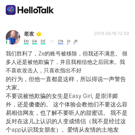
Language Exchange App
老攻
2019.09.16 12:50
EN
GA
DE
CN
VI
JP
AI Grammar Checker
我们胜利了，Ze的账号被移除，但我还不满意。 很
多人还是被他欺骗了，并且我相信他之后回来。我
English
不喜欢攻击人，只喜欢指出不好
的行为，但他一直都是这样，所以得说一声警告
大家。
简体中文
繁體中文
不要说被他欺骗的女生是Easy Girl, 是崇洋媚
外，还是傻傻的。 这个体验会教他们不要这么容
Español
العربية
易相信网友，也了解不要听人的甜蜜话。 我不是
反对在这儿上认识的人变成情侣（我不是经过这
Français
Deutsch
个app认识我女朋友）。爱情从友情的土地发