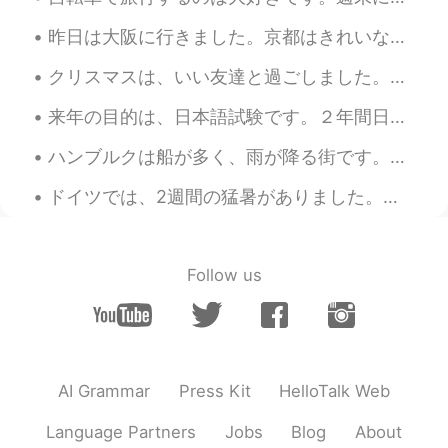
爱情从友情的土地
里
发芽，但是有
明显
昨日は大阪に行きました。京都はきれいな街だけど、時々大阪に行くのは楽しいことです。大阪に住んでいる友達は来年ドイツ語勉強するためにドイツに行く予定があります。しかし、ドイツ語を勉強するためのビザ...
目的的人确实不受欢迎。
クリスマスは、いい友達と過ごしました。友達は、チーズケーキを作りました。とても美味しかったですよ!友達も折り紙がとても上手です。沢山話して、沢山笑いました。ドイツのクリスマスと違いましたが、素晴...
男生被女
性
骗，女
性
被男性骗，
不
可
否
认是恶性循环
。
来年の目的は、日本語試験です。２年間日本語を勉強し、６年間中国語を勉強しました。今、一年間日本に住んでいます。中国語を知ることは、日本語を読むのに役立ちます。僕の会話能力はまだ低いですが、JLP...
男生被女
生
骗，女
生
被男性骗，
都有
可
ハンブルクは船が多く、雨が降る街です。サイクリングをする時、大きな船が港に入るのが見えます。エアバス工場も近いです。昨日偶然的エアバスA380の着陸を見ました！とてもびっくりしました。😂飛行機が...
能
。
ドイツでは、2週間の猛暑がありました。気温は毎日30度以上でした。金曜日から涼しくなっています。昨日は、ハンブルクで大雷雨がありました。大雷雨の時、木の下で待っていました。とても楽しかったです。😄😄😄
能够
分
别
网上的好人和坏人才是最好。
学会
分
辨
网上的好人和坏人才是最好
的
办法
。
Follow us
不管你是男生还是女生，不管你是
什么
国家的，你都需要
提高
一点警觉
，
多一
点了解不是
每一个人都欣赏
，
然后会
在
网上
一帆风
顺
！
AI Grammar
Press Kit
HelloTalk Web
不管你是男生还是女生，
也
不管你是
来
自哪个
国家的
人
，你都需要
有
一点警觉
Language Partners
Jobs
Blog
About
和自我保护意识。双方
多一点了解不是