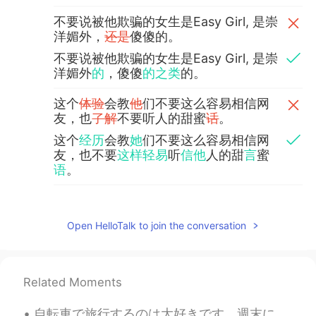
不要说被他欺骗的女生是Easy Girl, 是崇
洋媚外，
还是
傻傻的。
不要说被他欺骗的女生是Easy Girl, 是崇
洋媚外
的
，傻傻
的之类
的。
这个
体验
会教
他
们不要这么容易相信网
友，也
了解
不要听人的甜蜜
话
。
这个
经历
会教
她
们不要这么容易相信网
友，也不要
这样轻易
听
信他
人的甜
言
蜜
语
。
我不是反对在这
儿上
认识
的人
变成情侣
（我不是经过这个app认识我女朋友）。
Open HelloTalk to join the conversation
我不是反对在这
里
认识
朋友，并且
变成
情侣（我不是经过这个app认识我女朋
友）。
Related Moments
爱情从友情的土地发芽，但是
明明
有目
的的人确实不受欢迎。
自転車で旅行するのは大好きです。週末にはドイツの北を旅行しました。森にテントで寝ました。夜中に森で蛍がたくさん見えました。9月に蛍を見えるのは珍しいと思います。😊😊😊今から毎日寒くなって来ていま...