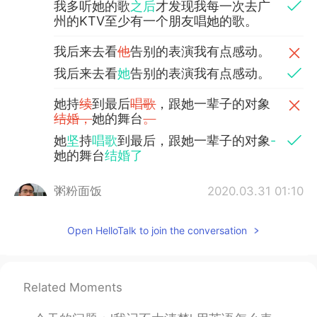
我多听她的歌
之后
才发现我每一次去广
州的KTV至少有一个朋友唱她的歌。
我后来去看
他
告别的表演我有点感动。
我后来去看
她
告别的表演我有点感动。
她持
续
到最后
唱歌
，跟她一辈子的对象
结婚，
她的舞台
。
她
坚
持
唱歌
到最后，跟她一辈子的对象
-
她的舞台
结婚了
粥粉面饭
2020.03.31 01:10
CN
EN
Open HelloTalk to join the conversation
我记得
我的
第一次听Anita Mui
的
名字。
我记得第一次听
闻
Anita Mui
这个
名字
的
时候是在我和我女朋友从江门回深圳的
路上
。
Related Moments
我跟我女朋友从江门回深圳
我建议他收