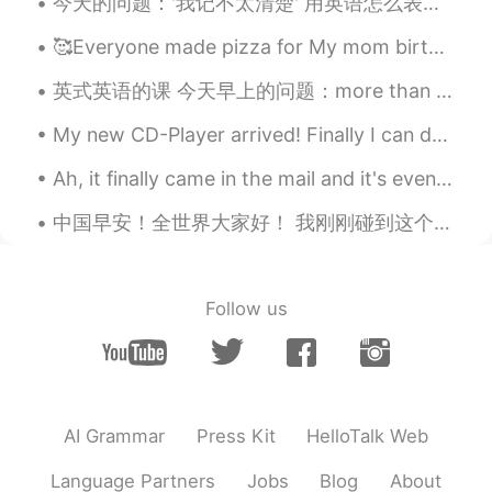
今天的问题：'我记不太清楚' 用英语怎么表达 I can't *really* remember (正常）**要强调的地方 I'm not sure I recall all too cle...
听Journey的
叫
Faithfully
的歌
。
🥰Everyone made pizza for My mom birthday yesterday my cousins help me bake a cake🤣 we all had fun!!
那时
我建议他收听Journey的
歌曲
《
Faithfully
》
。
英式英语的课 今天早上的问题：more than plenty 这个英文说法是什么意思？ Plenty - 很多/足够/不少 比如说： A: should we hurry up? B: ...
她听一
下说
她听过
那首歌的
粤语版
说歌
My new CD-Player arrived! Finally I can do the listening exercises in my textbooks but I can't us...
手不在
世。
Ah, it finally came in the mail and it's even bigger than I imagined~I'm glad! 🙉 How do you org...
她听
了
一
会后告诉我
她听过粤语版
本
的，而且该版本的演唱者Anita Mui早以
中国早安！全世界大家好！ 我刚刚碰到这个问题，也自己得好好想一想。对我来说，这样子是最标准，最地道的说法：又礼貌，又表达一样的意思。如果谁有更好的说法，请你在评论区写一下 😁 'Please ...
去
世
了
。
我平时很少听
有
名
的西方歌
的中文
版
，
大部分
的
时候
都
觉得不怎么样
，但
我
的
Follow us
发现梅姐的声音特别有力量，一辈子都
无法忘
掉
。
我平时很少听
欧美
名
曲
的中文
翻唱
，
因
为
大部分时候
我
觉得
那些翻唱都
不怎么
样
。可是
我发现梅姐的声音特别有力
AI Grammar
Press Kit
HelloTalk Web
量，
以至于
一辈子都无法忘
怀
。
Language Partners
Jobs
Blog
About