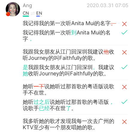
Ang
2020.03.31 07:05
CN
EN
我记得我的第一次听Anita Mui的名字
。
我记得我的第一次听
到
Anita Mui的名
字
，
我跟我女朋友从江门回深圳我建议
他
收
听Journey的叫Faithfully的歌。
是
我跟我女朋友从江门回深圳
。
我建议
她
收听Journey的叫Faithfully的歌。
她听
一下
说她听过那首歌的粤语版说歌
手不在世。
她听
过之后
说她听过那首歌的粤语版
，
说歌手
已经
不在世
了
。
我多听她的歌才发现我每一次去广州的
KTV至少有一个朋友唱她的歌。