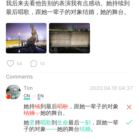
日本語
한국어
我后来去看他告别的表演我有点感动。她持续到
最后唱歌，跟她一辈子的对象结婚，她的舞台。
Русский
ไทย
Indonesia
Italiano
Türkçe
Tiếng Việt
54
14
Português
Comments
Tim
2020.04.16 04:37
CN
EN
她持
续
到最后
唱歌
，跟她一辈子的对象
结婚，
她的舞台。
她
坚
持
唱歌
到
生命
最后
一刻
，跟她一辈
子的对象
——
她的舞台
结婚
。