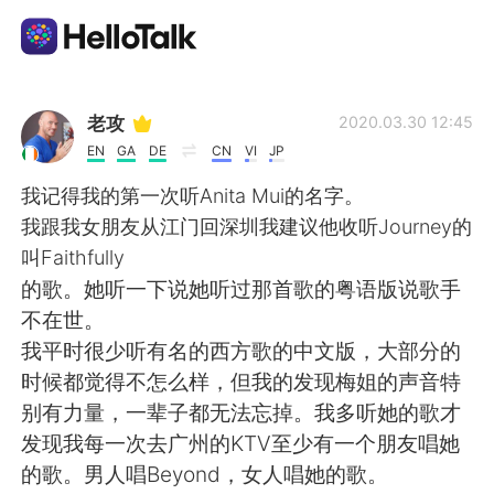
Language Exchange App
老攻
2020.03.30 12:45
EN
GA
DE
CN
VI
JP
AI Grammar Checker
我记得我的第一次听Anita Mui的名字。
我跟我女朋友从江门回深圳我建议他收听Journey的
English
叫Faithfully
的歌。她听一下说她听过那首歌的粤语版说歌手
不在世。
简体中文
繁體中文
我平时很少听有名的西方歌的中文版，大部分的
时候都觉得不怎么样，但我的发现梅姐的声音特
Español
العربية
别有力量，一辈子都无法忘掉。我多听她的歌才
发现我每一次去广州的KTV至少有一个朋友唱她
Français
Deutsch
的歌。男人唱Beyond，女人唱她的歌。