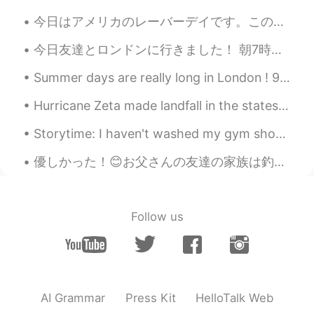
こんな素敵な写真がとれるティリさん、素
今日はアメリカのレーバーデイです。この祝日は夏の最後を示すだけでなく、またアメリカの建設を手伝った人々も祝うために用いられています。いつも9月の最初の月曜日に祝っわれています。売り上げを上げるよ...
敵ですね。 この地球上で、どこの地域が月
今日友達とロンドンに行きました！ 朝7時に家から出て、夜11時半に帰ったので疲れました！しかし、最高の一日でした！たくさん歩いて、美しい所ばかりありました！イギリス人にとってもロンドンは最高です...
や星が一番きれいに見えるんでしょうね。
Tiri-san, who can take such a wonderful
Summer days are really long in London ! 9:45pm yesterday and still daylight ! Oxford street We...
picture, is wonderful. Which area on this
earth can see the moon and stars most
Hurricane Zeta made landfall in the states and has left millions without power. She just made her...
beautifully?
Storytime: I haven't washed my gym shoes in a really long time and I've been exercising and sweat...
Coco
2021.02.23 14:12
JP
EN
FR
DE
優しかった！😊お父さんの友達の家族は釣りした。🎣でも魚のアレルギーがるから、僕に二匹をもらった。これは鱒だ。レインボートラウトと言う。スジコみたいなのはあった。 金曜日はフィッシュフライデーだ...
@Tilly・ティリ
へーー！ひとつしかないも
のだから、theが付くと思ってました😳英
語って、まだまだ知らないことだらけです
Follow us
😅
RenaEmo
2021.02.23 14:11
JP
EN
CN
DE
@Tilly・ティリ
横浜にお住まいなんですね
AI Grammar
Press Kit
HelloTalk Web
✨ 私も実家(じっか)のある新潟(にいがた)に