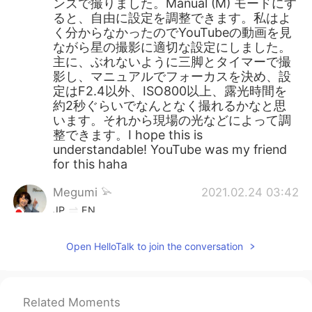
ンズで撮りました。Manual (M) モードにす
ると、自由に設定を調整できます。私はよ
く分からなかったのでYouTubeの動画を見
ながら星の撮影に適切な設定にしました。
主に、ぶれないように三脚とタイマーで撮
影し、マニュアルでフォーカスを決め、設
定はF2.4以外、ISO800以上、露光時間を
約2秒ぐらいでなんとなく撮れるかなと思
います。それから現場の光などによって調
整できます。I hope this is
understandable! YouTube was my friend
for this haha
Megumi 𓅫
2021.02.24 03:42
JP
EN
どういうカメラを買ったらこんな素敵な写
Open HelloTalk to join the conversation
真を撮れるのですか？私も夜空を撮ってみ
たいです🌟
hiroko iu
2021.02.23 14:17
Related Moments
JP
EN
ES