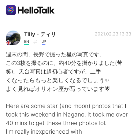
Language Exchange App
Tilly・ティリ
2021.02.23 13:33
EN
JP
AI Grammar Checker
週末の間、長野で撮った星の写真です。
この3枚を撮るのに、約40分を掛かりました(苦
English
笑)。天台写真は超初心者ですが、上手
くなったらもっと楽しくなるでしょう✨
よく見ればオリオン座が写っています🌟
简体中文
繁體中文
Here are some star (and moon) photos that I
Español
العربية
took this weekend in Nagano. It took me over
40 mins to get these three photos lol.
Français
Deutsch
I'm really inexperienced with