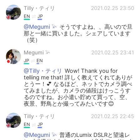
Tilly・ティリ
2021.02.25 23:50
EN
JP
@Megumi 𓅫
そうですよね、、高いので旦
那と一緒に買いました。シェアしています
（笑）
Megumi 𓅫
2021.02.25 23:41
JP
EN
@Tilly・ティリ
Wow! Thank you for
telling me that! 詳しく教えてくれてありが
とうー！💕 なるほど、ネットでカメラ調べ
てみましたが、カメラの値段はけっこうす
るのですね。お小遣い貯めて買って、空、
夜景、野鳥とか撮ってみたいです😊
Tilly・ティリ
2021.02.25 22:45
EN
JP
@Megumi 𓅫
普通のLumix DSLRと望遠レ