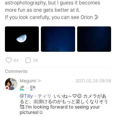
日本語
한국어
astrophotography, but I guess it becomes
more fun as one gets better at it.
Русский
ไทย
If you look carefully, you can see Orion 🌛
Indonesia
Italiano
Türkçe
Tiếng Việt
Português
84
26
Comments
Megumi 𓅫
2021.02.26 08:58
JP
EN
@Tilly・ティリ
いいね～♡😉 カメラがあ
ると、出掛けるのがもっと楽しくなりそう
🥰 I’m looking forward to seeing your
pictures!☺️