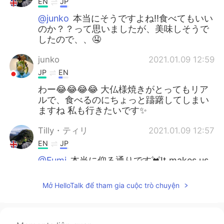
EN
JP
@junko
本当にそうですよね‼️食べてもいい
のか？？って思いましたが、美味しそうで
したので、、🤤
junko
2021.01.09 12:59
JP
EN
わー😂😂😂😂 大仏様焼きがとってもリア
ルで、食べるのにちょっと躊躇してしまい
ますね 私も行きたいです✨
Tilly・ティリ
2021.01.09 12:57
EN
JP
@Fumi
本当に仰る通りです💓It makes us
appreciate the little things in life 💖
Mở HelloTalk để tham gia cuộc trò chuyện
Fumi
2021.01.09 12:56
JP
EN
素敵ですね 私もお寺や神社巡りが好きです