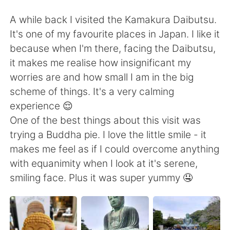
Deutsch
日本語
A while back I visited the Kamakura Daibutsu.
한국어
Русский
It's one of my favourite places in Japan. I like it
because when I'm there, facing the Daibutsu,
ไทย
Indonesia
it makes me realise how insignificant my
worries are and how small I am in the big
Italiano
Türkçe
scheme of things. It's a very calming
experience 😌
Português
One of the best things about this visit was
trying a Buddha pie. I love the little smile - it
makes me feel as if I could overcome anything
with equanimity when I look at it's serene,
smiling face. Plus it was super yummy 🤤