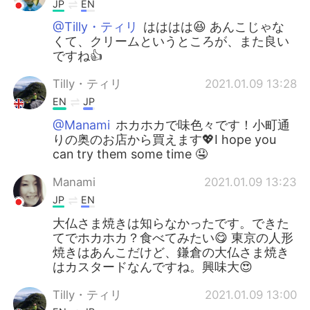
JP
EN
@Tilly・ティリ
はははは😆 あんこじゃな
くて、クリームというところが、また良い
ですね👍
Tilly・ティリ
2021.01.09 13:28
EN
JP
@Manami
ホカホカで味色々です！小町通
りの奥のお店から買えます💖I hope you
can try them some time 🤤
Manami
2021.01.09 13:23
JP
EN
大仏さま焼きは知らなかったです。できた
てでホカホカ？食べてみたい😋 東京の人形
焼きはあんこだけど、鎌倉の大仏さま焼き
はカスタードなんですね。興味大😍
Tilly・ティリ
2021.01.09 13:00