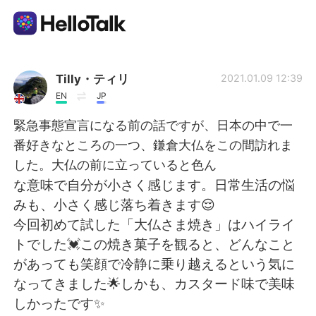
Ứng dụng trao đổi ngôn ngữ
Tilly・ティリ
2021.01.09 12:39
EN
JP
AI Grammar Checker
緊急事態宣言になる前の話ですが、日本の中で一
番好きなところの一つ、鎌倉大仏をこの間訪れま
Tiếng Việt
した。大仏の前に立っていると色ん
な意味で自分が小さく感じます。日常生活の悩
みも、小さく感じ落ち着きます😌
English
简体中文
今回初めて試した「大仏さま焼き」はハイライ
トでした💓この焼き菓子を観ると、どんなこと
繁體中文
Español
があっても笑顔で冷静に乗り越えるという気に
なってきました🌟しかも、カスタード味で美味
العربية
Français
しかったです✨