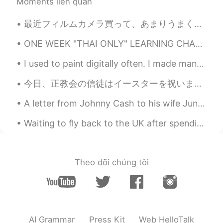
Moments liên quan
こんな状況だからこそ、目の前にある小さ
な幸せに感謝していきたいですね😊💓
最近フィルムカメラ買って、あまりうまくないけど、撮影が楽しい。いい思い出になる！ I bought a film camera recently. I’m not very good yet,...
Tilly・ティリ
2021.01.09 12:49
ONE WEEK "THAI ONLY" LEARNING CHALLENGE RESULTS~ (6 days only because we'll have an office meetin...
EN
JP
I used to paint digitally often. I made many self portraits- Here are some I've made the past yea...
@himiko
ありがとうございます‼️これから
教えていただいた方を使っていきます！
今日、正教会の信徒はイースターを祝います☦️クリーチという特別な甘いパンを作りました。クリーチの飾りは一番面白い部分です😋人は正教会のイースターが好きです✨この日の後、天気が良くなると人は信じて...
Tilly・ティリ
2021.01.09 12:48
A letter from Johnny Cash to his wife June Carter Cash on her 65th birthday. Happy Birthday Prin...
EN
JP
Waiting to fly back to the UK after spending some time relaxing in Norway. Love the nature here! ...
@HANAHANAHANA
いいですね！確か
に、宇宙レベルでしたら大したことじゃな
いですよね💓What good advice, thank
you 🥰
Theo dõi chúng tôi
himiko
2021.01.09 12:47
JP
EN
今回初めて試した「大仏さま焼き」は
ハイライト
でした💓この焼き菓子を観
AI Grammar
Press Kit
Web HelloTalk