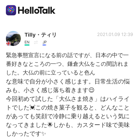
App di scambio linguistico
Tilly・ティリ
2021.01.09 12:39
EN
JP
AI Grammar Checker
緊急事態宣言になる前の話ですが、日本の中で一
番好きなところの一つ、鎌倉大仏をこの間訪れま
Italiano
した。大仏の前に立っていると色ん
な意味で自分が小さく感じます。日常生活の悩
みも、小さく感じ落ち着きます😌
English
简体中文
今回初めて試した「大仏さま焼き」はハイライ
トでした💓この焼き菓子を観ると、どんなこと
繁體中文
Español
があっても笑顔で冷静に乗り越えるという気に
なってきました🌟しかも、カスタード味で美味
العربية
Français
しかったです✨