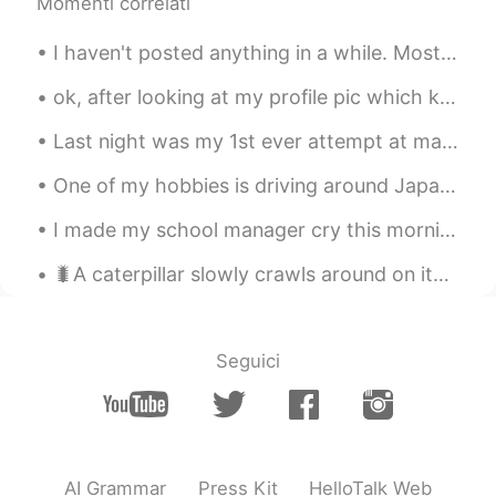
Momenti correlati
こんな状況だからこそ、目の前にある小さ
な幸せに感謝していきたいですね😊💓
I haven't posted anything in a while. Mostly because I've been busy with work and family things....
Tilly・ティリ
2021.01.09 12:49
ok, after looking at my profile pic which kid am I. feel free to post funny photos, and test you...
EN
JP
Last night was my 1st ever attempt at making 갈비찜 🤔 my husband liked it but I think I need to make...
@himiko
ありがとうございます‼️これから
教えていただいた方を使っていきます！
One of my hobbies is driving around Japan with my friends. I love driving where there is a lot of...
Tilly・ティリ
2021.01.09 12:48
I made my school manager cry this morning 🤦‍♂️ I feel sorry for her. Her English is great but I ...
EN
JP
🐛A caterpillar slowly crawls around on its belly for awhile but then after time and a little pati...
@HANAHANAHANA
いいですね！確か
に、宇宙レベルでしたら大したことじゃな
いですよね💓What good advice, thank
you 🥰
Seguici
himiko
2021.01.09 12:47
JP
EN
今回初めて試した「大仏さま焼き」は
ハイライト
でした💓この焼き菓子を観
AI Grammar
Press Kit
HelloTalk Web