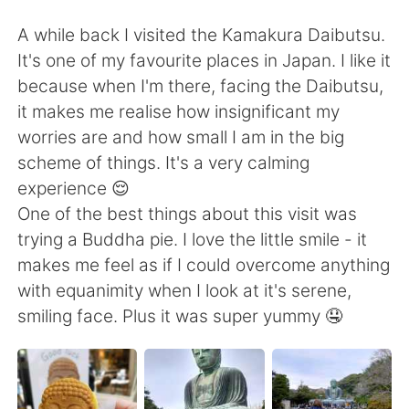
Deutsch
日本語
A while back I visited the Kamakura Daibutsu.
한국어
Русский
It's one of my favourite places in Japan. I like it
because when I'm there, facing the Daibutsu,
ไทย
Indonesia
it makes me realise how insignificant my
worries are and how small I am in the big
Türkçe
Tiếng Việt
scheme of things. It's a very calming
experience 😌
Português
One of the best things about this visit was
trying a Buddha pie. I love the little smile - it
makes me feel as if I could overcome anything
with equanimity when I look at it's serene,
smiling face. Plus it was super yummy 🤤