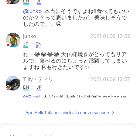
EN
JP
@junko
本当にそうですよね‼️食べてもいい
のか？？って思いましたが、美味しそうで
したので、、🤤
junko
2021.01.09 12:59
JP
EN
わー😂😂😂😂 大仏様焼きがとってもリア
ルで、食べるのにちょっと躊躇してしまい
ますね 私も行きたいです✨
Tilly・ティリ
2021.01.09 12:57
EN
JP
@Fumi
本当に仰る通りです💓It makes us
appreciate the little things in life 💖
Apri HelloTalk per unirti alla conversazione
Fumi
2021.01.09 12:56
JP
EN
素敵ですね 私もお寺や神社巡りが好きです