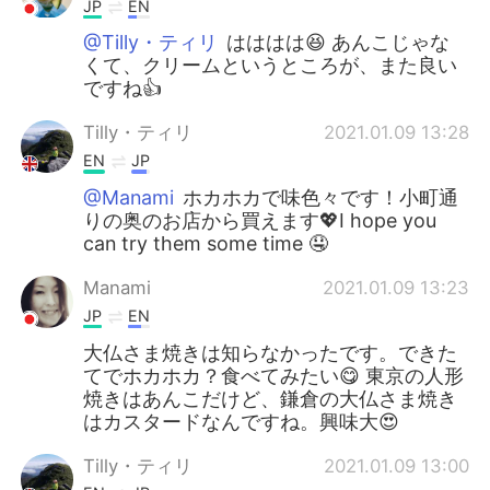
JP
EN
@Tilly・ティリ
はははは😆 あんこじゃな
くて、クリームというところが、また良い
ですね👍
Tilly・ティリ
2021.01.09 13:28
EN
JP
@Manami
ホカホカで味色々です！小町通
りの奥のお店から買えます💖I hope you
can try them some time 🤤
Manami
2021.01.09 13:23
JP
EN
大仏さま焼きは知らなかったです。できた
てでホカホカ？食べてみたい😋 東京の人形
焼きはあんこだけど、鎌倉の大仏さま焼き
はカスタードなんですね。興味大😍
Tilly・ティリ
2021.01.09 13:00