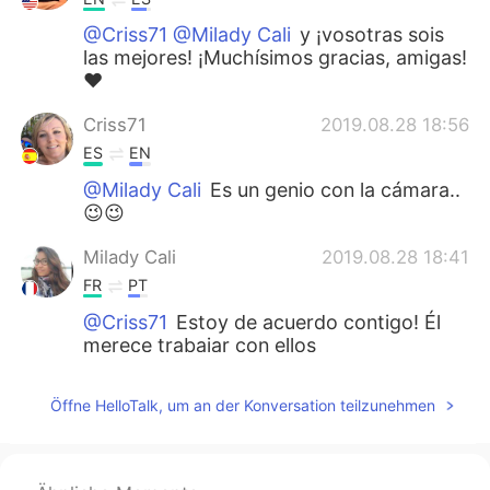
@Criss71 @Milady Cali
y ¡vosotras sois
las mejores! ¡Muchísimos gracias, amigas!
❤️
Criss71
2019.08.28 18:56
ES
EN
@Milady Cali
Es un genio con la cámara..
😉😉
Milady Cali
2019.08.28 18:41
FR
PT
@Criss71
Estoy de acuerdo contigo! Él
merece trabajar con ellos
Criss71
2019.08.28 18:35
Öffne HelloTalk, um an der Konversation teilzunehmen
ES
EN
Cualquier día te contratan los de National
Geographic!! 😍😍