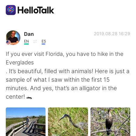
Sprachaustausch-App
Dan
2019.08.28 16:29
EN
ES
AI Grammar Checker
If you ever visit Florida, you have to hike in the
Everglades
Deutsch
. It’s beautiful, filled with animals! Here is just a
sample of what I saw within the first 15
minutes. And yes, that’s an alligator in the
English
简体中文
center! 🐊
繁體中文
Español
العربية
Français