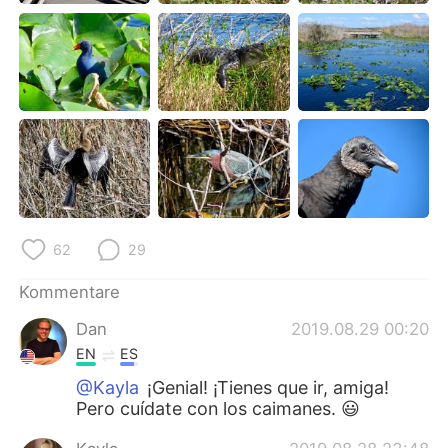
日本語
한국어
Русский
ไทย
Indonesia
Italiano
Türkçe
Tiếng Việt
Português
62
29
Kommentare
Dan
2019.08.29 00:20
EN
ES
@Kayla
¡Genial! ¡Tienes que ir, amiga!
Pero cuídate con los caimanes. 😃