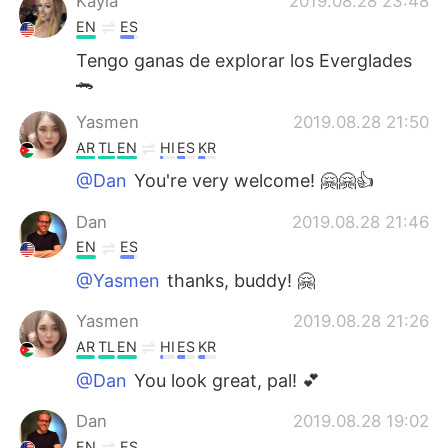
Kayla
2019.08.28 23:48
EN
ES
Tengo ganas de explorar los Everglades
🐊
Yasmen
2019.08.28 21:50
AR
TL
EN
HI
ES
KR
@Dan
You're very welcome! 🤗🤗👍
Dan
2019.08.28 21:46
EN
ES
@Yasmen
thanks, buddy! 🤗
Yasmen
2019.08.28 21:26
AR
TL
EN
HI
ES
KR
@Dan
You look great, pal! 💕
Dan
2019.08.28 19:02
EN
ES