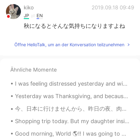
kiko
2019.09.18 09:49
JP
EN
秋になるとそんな気持ちになりますよね
Öffne HelloTalk, um an der Konversation teilzunehmen
Ähnliche Momente
I was feeling distressed yesterday and without anyone to talk to about it I called an organisatio...
Yesterday was Thanksgiving, and because my sister was in Florida with my parents I was planning t...
今、日本に行けませんから、昨日の夜、肉じゃがを作ってみました。たまねぎとにんじんとじゃがいもと肉もなべに入れて、だしとしょうゆと酢と酒とさとうでにました。 昨日は美味しかったですけど、今日もっ...
Shopping trip today. But my daughter insisted on bringing her two friends. I didn't realise how t...
Good morning, World 🌎!! I was going to go to the gym this morning, but I decided to test my lun...