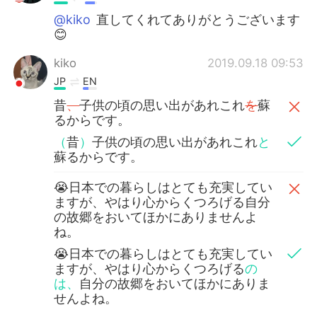
@kiko
直してくれてありがとうございます
😊
kiko
2019.09.18 09:53
JP
EN
昔
、
子供の頃の思い出があれこれ
を
蘇
るからです。
（
昔
）
子供の頃の思い出があれこれ
と
蘇るからです。
😭日本での暮らしはとても充実してい
ますが、やはり心からくつろげる自分
の故郷をおいてほかにありませんよ
ね。
😭日本での暮らしはとても充実してい
ますが、やはり心からくつろげる
の
は、
自分の故郷をおいてほかにありま
せんよね。