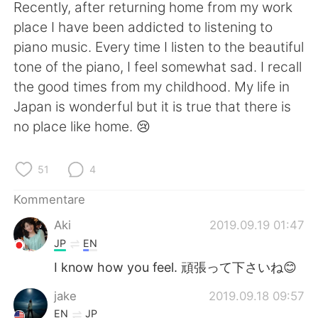
日本語
한국어
Recently, after returning home from my work
place I have been addicted to listening to
Русский
ไทย
piano music. Every time I listen to the beautiful
tone of the piano, I feel somewhat sad. I recall
Indonesia
Italiano
the good times from my childhood. My life in
Japan is wonderful but it is true that there is
Türkçe
Tiếng Việt
no place like home. 😢
Português
51
4
Kommentare
Aki
2019.09.19 01:47
JP
EN
I know how you feel. 頑張って下さいね😊
jake
2019.09.18 09:57
EN
JP