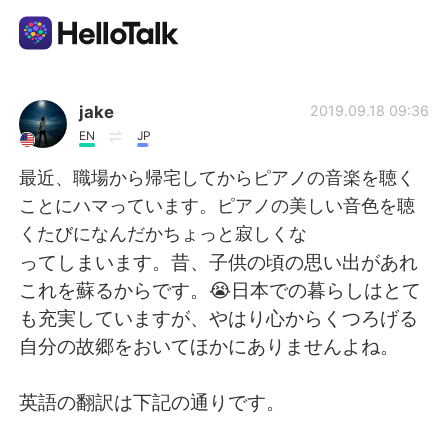
Sprachaustausch-App
jake
2019.09.18 09:36
EN
JP
AI Grammar Checker
最近、職場から帰宅してからピアノの音楽を聴く
ことにハマっています。ピアノの美しい音色を聴
Deutsch
くたびになんだかちょっと寂しくな
ってしまいます。昔、子供の頃の思い出があれ
これを蘇るからです。😭日本での暮らしはとて
English
简体中文
も充実していますが、やはり心からくつろげる
自分の故郷をおいてほかにありませんよね。
繁體中文
Español
英語の翻訳は下記の通りです。
العربية
Français