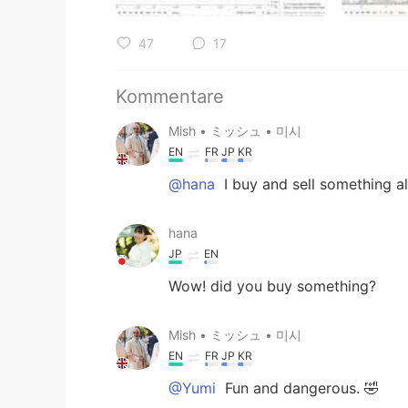
47
17
Kommentare
Mish • ミッシュ • 미시
EN
FR
JP
KR
@hana
I buy and sell something a
hana
JP
EN
Wow! did you buy something?
Mish • ミッシュ • 미시
EN
FR
JP
KR
@Yumi
Fun and dangerous. 🤣