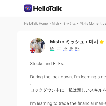
HelloTalk Home
>
Mish • ミッシュ • 미시s Moment bei 
Mish • ミッシュ • 미시
EN
FR
JP
KR
Stocks and ETFs.
During the lock down, I'm learning a new
.
ロックダウン中に、私は新しいスキル
I'm learning to trade the financial marke