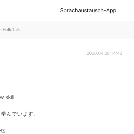
Sprachaustausch-App
HelloTalk
2020.04.28 14:43
 skill
を学んでいます。
ts.