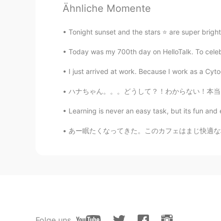
Ähnliche Momente
rin
JP
EN
Tonight sunset and the stars ⭐️ are super bright, 
I agree with your sentence "if you’
Today was my 700th day on HelloTalk. To celeb
Mish • ミッシュ • 미시
I just arrived at work. Because I work as a Cyt
EN
FR
JP
KR
ハナちゃん。。。どうして？！わからない！本当にわからない。本当に悲しい。😢 みんなに優
@Masa
Ah yeah. I use it to help 
Learning is never an easy task, but its fu
Mish • ミッシュ • 미시
あー眠たくなってきた。このカフェはまじ快適な場所だよ。 今日は家で仕事をするはずなのに
EN
FR
JP
KR
@yoko in the UK
Thank you 👍🏽😏
Masa
JP
EN
@Mish • ミッシュ • 미시
We have s
Folge uns
just don’t know that exist