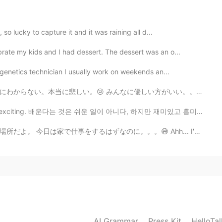
2020.04.29 00:33
so lucky to capture it and it was raining all d...
re Zen". Zen needs austere training 🤔
rate my kids and I had dessert. The dessert was an o...
2020.04.28 16:27
ogenetics technician I usually work on weekends an...
しい方がいい。。。たまに、人の本当な感じを知らないし、みんなに優しい方がいい。。。 うつ病は理解しにくいです...
me chose my stop loss.
n and exciting. 배운다는 것은 쉬운 일이 아니다, 하지만 재미있고 흥미진진해요. ☺️
2020.04.28 16:27
。。。😅 Ahh... I'm getting sleepy. This cafe is such a ...
2020.04.28 16:20
ame name of it but people don’t use it haha or they
AI Grammar
Press Kit
HelloTa