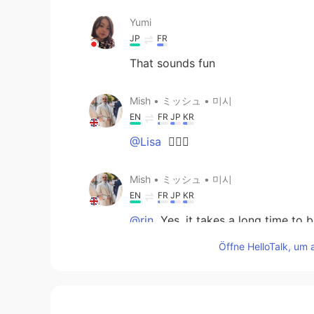
Yumi
JP
FR
That sounds fun
Mish • ミッシュ • 미시
EN
FR
JP
KR
@Lisa
👍🏽😏
Mish • ミッシュ • 미시
EN
FR
JP
KR
@rin
Yes, it takes a long time to
Öffne HelloTalk, um 
Lisa
KR
EN
I won't sell my stocks for at least 