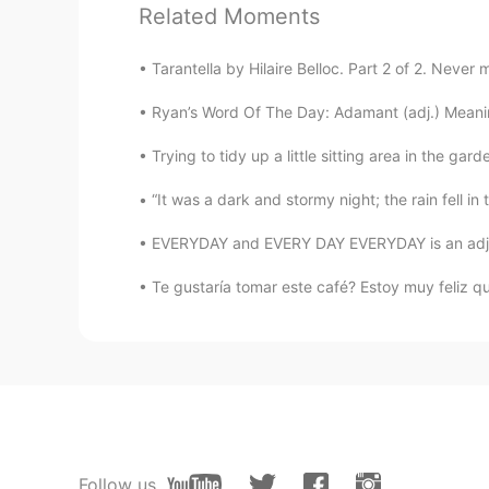
Si eres tú el que está cantando lo
Related Moments
Liz
Tarantella by Hilaire Belloc. Part 2 of 2. Never
ES
EN
Ryan’s Word Of The Day: Adamant (adj.) Meaning
Lovely
Trying to tidy up a little sitting area in the gar
Sara87
“It was a dark and stormy night; the rain fell in 
ES
EN
EVERYDAY and EVERY DAY EVERYDAY is an adjec
Cantas muy bien
Te gustaría tomar este café? Estoy muy feliz q
Sol
ES
EN
Soooo nice 🤩
Adrián
ES
EN
Follow us