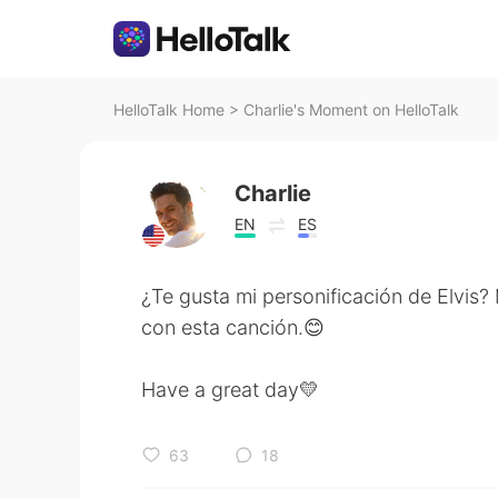
HelloTalk Home
>
Charlie's Moment on HelloTalk
Charlie
EN
ES
¿Te gusta mi personificación de Elvis?
con esta canción.😊
Have a great day💛
63
18