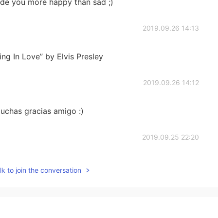
ade you more happy than sad ;)
2019.09.26 14:13
ing In Love” by Elvis Presley
2019.09.26 14:12
chas gracias amigo :)
2019.09.25 22:20
k to join the conversation
2019.09.25 20:58