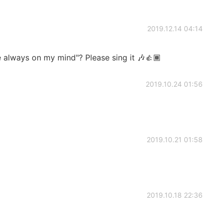
2019.12.14 04:14
always on my mind"? Please sing it 🎶👍🏾
2019.10.24 01:56
2019.10.21 01:58
2019.10.18 22:36