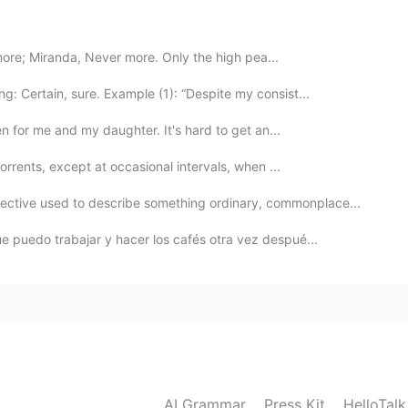
 haces muy bien 👍
2019.09.25 20:33
 more; Miranda, Never more. Only the high pea...
: Certain, sure. Example (1): “Despite my consist...
den for me and my daughter. It's hard to get an...
2019.09.25 20:18
torrents, except at occasional intervals, when ...
tive used to describe something ordinary, commonplace...
ue puedo trabajar y hacer los cafés otra vez despué...
2019.09.25 20:11
2019.09.25 20:11
AI Grammar
Press Kit
HelloTal