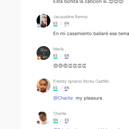
Está bonita la canción si..😊😊😊
Jacqueline Ramos
ES
EN
En mi casamiento bailaré ese tem
María
ES
EN
😍😍😍👏👏👏👏
Freddy Ignacio Abreu Castillo
ES
EN
@Charlie
my pleasure
Charlie
EN
ES