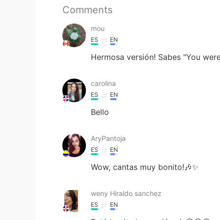
Comments
mou
ES
EN
Hermosa versión! Sabes "You were 
carolina
ES
EN
Bello
AryPantoja
ES
EN
Wow, cantas muy bonito!🎶✨
weny Hiraldo sanchez
ES
EN