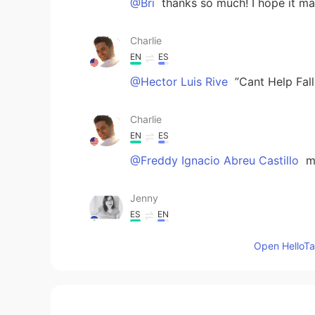
@Bri
thanks so much! I hope it m
Charlie
EN
ES
@Hector Luis Rive
”Cant Help Fall
Charlie
EN
ES
@Freddy Ignacio Abreu Castillo
mu
Jenny
ES
EN
Buena voz!
Open HelloTal
Carlos Espinoza
ES
EN