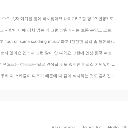
한국인 외국인 구분하려는 의도는 아니지만 전 외국인 친구들
하시잖아요 나이? 키? 집 평수? 연봉? 토익 점수? 등등 그런데 그런 걸 알아봤자 솔직히 그 ...
 그런 상황에서는 보통 본인도 모르게 모든 생각을 솔직하게 내뱉는 경향이 있거든요 ㅋㅋㅋ 초보자...
2019.07.17 13:40
oothing music"라고 (잔잔한 음악 좀 틀어봐) 부탁해서 Adele 음악 틀어놨어요 ㅋㅋ...
보고 언니라고 하면 완전 부담스럽고 두세번 보고는 언니라
 안 나와요 그런데 연상 한국 여성분과 친해지면 바로 '언니'라고 부르는 성격이에요 하지만 여기...
언니라고 해도 좋아요. ^^
될 수도 있지만 비로소 기념일이 그만큼 많기 때문에 '가장 부담스러운 달'이라고 느끼는 사람들도...
2019.07.17 13:31
문에 다 같이 식사하는 것도 흔하진 않거든요 그래서 다 같이 보낼 수 있는 시간을 따로 가지는데...
2019.07.17 13:27
AI Grammar
Press Kit
HelloTal