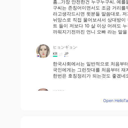
흠...가장 안전한건 누구누구씨. 예
구씨는 존칭어이면서도 조금 거리를
라고생각드시면 윗분들 말씀대로. 저
뉘앙스로 직접 물어보셔서 상대방이 
트 들이 저보다 10 살 이상 어려도
까워지기전까진 언니 오빠 라는 말을
ヒョンギョン
KR
JP
한국사회에서는 일반적으로 처음부터
국인에게는 그런잣대를 처음부터 재
한번은 호칭정리가 되는것도 좋겠네요
yeong
KR
EN
Open HelloTal
어느 정도 친해지면 상관 없을 것 같
H.RIM