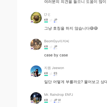
여러분의 의견을 들으니 도움이 많이 
ひと
KR
JP
그냥 호칭을 하지 않습니다😅😅
BeomGyu아저씨
KR
JP
case by case
지원 Jeewon
KR
ES
일단 어떻게 부를까요? 물어보고 상
Mr. Raindrop ENFJ
KR
JP
VI