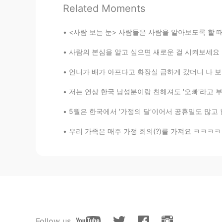
KR
ES
Related Moments
저도 먼저 부르라고 하면 그때요! 
과 모두 이름만 불러요 😅😅
<사람 보는 눈> 사람들은 사람을 알아보도록 할 때 주로 숫자 얘기를 많이 
사람의 본심을 알고 싶으면 새로운 걸 시켜보세요 그 사람이 아예 경험 없는 거
Sena
KR
EN
언니가 배가 아프다고 화장실 급하게 갔더니 나 보고 "put on some s
저는 저보다 어린 동생이 초면에 저
저는 연상 한국 남성분이랑 친해져도 '오빠'라고 부르지 않아요 입에서 그런 말이
고 자연스럽게 해도 좋고 물어본 뒤에 
5월은 한국에서 '가정의 달'이어서 공휴일도 많고 한편으로는 여유로운 달로 인식
정어리떼 속 Dolphin
우리 가족은 매주 가정 회의(?)를 가져요 ㅋㅋㅋㅋ 우리 다 스케쥴이 다르기 때
KR
EN
@현지
마자요!😁
民宇Minwoo
KR
CN
언니
Follow us