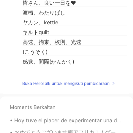
皆さん、良い一日を❤
渡橋、わたりばし
ヤカン、kettle
キルトquilt
高速、拘束、校則、光速
(こうそく)
感覚、間隔(かんかく)
光景、こうけい
やがて、soon
Buka HelloTalk untuk mengikuti pembicaraan
活気、かっき
繁華街、はんかがい
Moments Berkaitan
動向、どうこう
Hoy tuve el placer de experimentar una de las maravillas naturales más hermosas de Estados Unidos...
せっかくですけれど、今日は遠慮しておき
ます。
おめでとうございます南アフリカ！！ゲームはすごく良かったですよ！ありがとうございます日本！Great game bokke! you played an amazing game. Thank ...