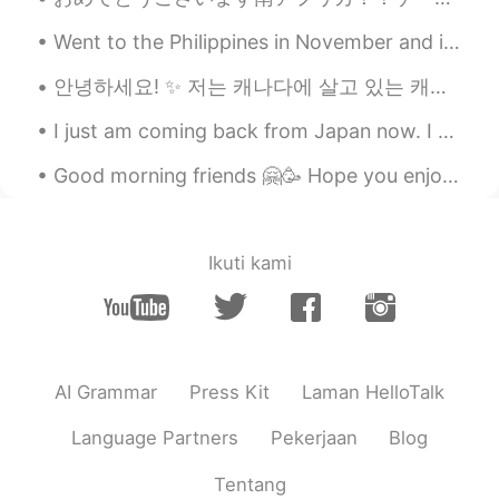
言葉に甘える。
Went to the Philippines in November and it was absolutely incredible - the views were breathtakin...
お忙しいところ申し訳ありませんが、ちょ
っとよろしいですか？
안녕하세요! ✨ 저는 캐나다에 살고 있는 캐나다 사람 케리입니다. 알버타대학교 대학원생 입니다. 응용 언어학 박사 공부 를 하고있 습나다. 석사 학생이 였을태 중국어 언어학...
実は折り入ってお願いしたいことがあるん
I just am coming back from Japan now. I had so much fun, and it was the best way to spend my birt...
ですが。(
おりいって)
Good morning friends 🤗🥳 Hope you enjoy your Wednesday and remember to smile 😊 I look forward f...
魚介類(ぎょかいるい)
教わる(おそわる)
Ikuti kami
A:せっかくのお休みの日に、申し訳ござい
ません。
B: とにかく上がってください。
A：つまらないものですが。
AI Grammar
Press Kit
Laman HelloTalk
B：そんなに気をつかわなくてよかったの
に。
Language Partners
Pekerjaan
Blog
A:いいえ、本当に気持ちだけですから。
Tentang