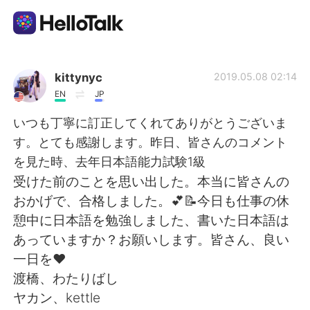
Aplikasi Pertukaran Bahasa
kittynyc
2019.05.08 02:14
EN
JP
AI Grammar Checker
いつも丁寧に訂正してくれてありがとうございま
す。とても感謝します。昨日、皆さんのコメント
Indonesia
を見た時、去年日本語能力試験1級
受けた前のことを思い出した。本当に皆さんの
おかげで、合格しました。💕📝今日も仕事の休
English
简体中文
憩中に日本語を勉強しました、書いた日本語は
あっていますか？お願いします。皆さん、良い
繁體中文
Español
一日を❤
渡橋、わたりばし
العربية
Français
ヤカン、kettle