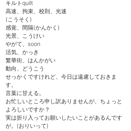
Deutsch
日本語
キルトquilt
高速、拘束、校則、光速
한국어
Русский
(こうそく)
感覚、間隔(かんかく)
ไทย
Italiano
光景、こうけい
やがて、soon
Türkçe
Tiếng Việt
活気、かっき
繁華街、はんかがい
Português
動向、どうこう
せっかくですけれど、今日は遠慮しておきま
す。
言葉に甘える。
お忙しいところ申し訳ありませんが、ちょっと
よろしいですか？
実は折り入ってお願いしたいことがあるんです
が。(おりいって)