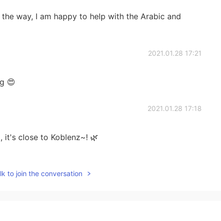
 the way, I am happy to help with the Arabic and
2021.01.28 17:21
ng 😍
2021.01.28 17:18
it's close to Koblenz~! 🌿
2021.01.28 17:10
k to join the conversation
2021.01.28 17:05