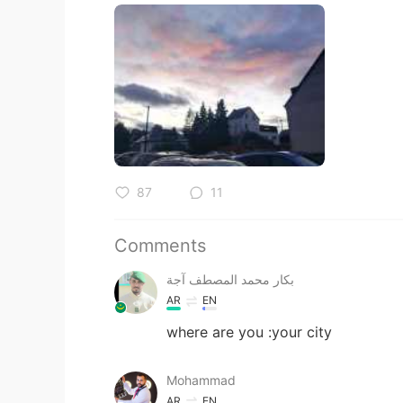
87
11
Comments
بكار محمد المصطف آجة
AR
EN
where are you :your city
Mohammad
AR
EN