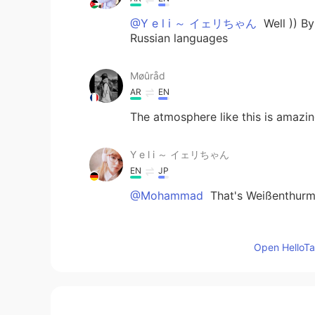
@Y e l i ～ イェリちゃん
Well )) By
Russian languages
Møûråd
AR
EN
The atmosphere like this is amazi
Y e l i ～ イェリちゃん
EN
JP
@Mohammad
That's Weißenthurm, 
Ayat
Open HelloTal
AR
EN
Sky is very pretty 😍😍
Mohammad