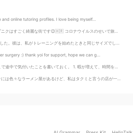
is wonderful photo?
nd online tutoring profiles. I love being myself...
イルスのせいで旅行に行くことが難しくなったけど。。。😅 ゲーム・オブ・スローンズの多くの場所がそこで撮影され...
2021.01.28 16:58
じサイズでした。彼は、私がトレーニングを始めたときと同じように、すべてのリフトに苦労しているようでした。私...
er surgery :) thank yoi for support, hope we can g...
 暇が増えて、時間をもっと生産的に過ごすようになった 2. 精神的に落ち着いた。些細なことでイライラしな...
ミと言うの店が一番好き。 この店のセールスポイントは本物札幌の味です！札幌にまだ行ったことがないけど、いつか...
AI Grammar
Press Kit
HelloTal