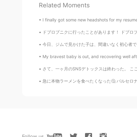
Related Moments
AR
EN
From which city are you taking th
I finally got some new headshots for my resume a
ドブロブニクに行ったことがあります！ ドブロブニクはすごく綺麗な街です😉🇭🇷 コロナウ
EL MéhDi
AR
EN
今日、ジムで見かけた子は、間違いなく初心者でした。彼は、私がトレーニングを始めたときと同
Nice
My bravest baby is out, and recovering well aft
さて、一ヶ月のSNSデトックスは終わった。 ここで途中で気付いたことを書いておく。 1.
急に本物ラーメンを食べたくなった🤔 バルセロナには色々なラーメン屋があるけど、私はタク
Follow us