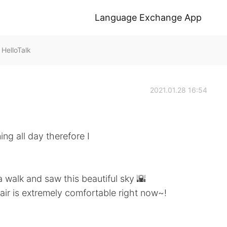
Language Exchange App
elloTalk
2021.01.28 16:54
ng all day therefore I
a walk and saw this beautiful sky 🌇
 air is extremely comfortable right now~!