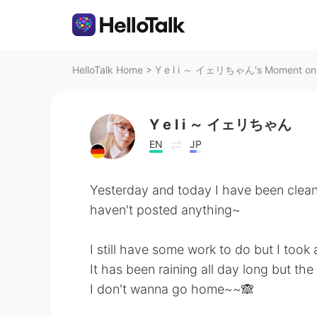
HelloTalk Home
>
Y e l i ～ イェリちゃん's Moment on H
Y e l i ～ イェリちゃん
EN
JP
Yesterday and today I have been cleani
haven't posted anything~
I still have some work to do but I took 
It has been raining all day long but the
I don't wanna go home~~🙈