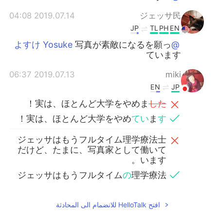
2019.07.14 04:08
ジェッサ民
JP
TL
PH
EN
写真が素敵になるを願っ
@よすけ Yosuke
ています
2019.07.13 06:37
miki
EN
JP
！
実は、ほとんど大学をやめま
した
！
実は、ほとんど大学をやめ
てい
ま
す
ジェッサはもうフルタイム理学療法士
だけど、たまに、写真家として働いて
います。
ジェッサはもうフルタイム
の
理学療法
士だけど、たまに、写真家として働い
ています。
افتح HelloTalk للانضمام الى المحادثة
スキルはまだ上手じゃないけどカメラ