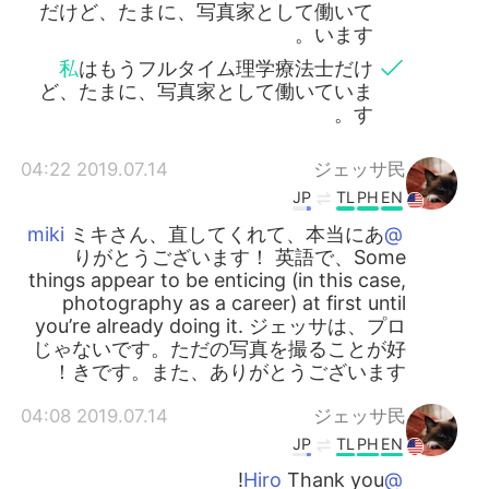
だけど、たまに、写真家として働いて
います。
私
はもうフルタイム理学療法士だけ
ど、たまに、写真家として働いていま
す。
2019.07.14 04:22
ジェッサ民
JP
TL
PH
EN
ミキさん、直してくれて、本当にあ
@miki
りがとうございます！ 英語で、Some
things appear to be enticing (in this case,
photography as a career) at first until
you’re already doing it. ジェッサは、プロ
じゃないです。ただの写真を撮ることが好
きです。また、ありがとうございます！
2019.07.14 04:08
ジェッサ民
JP
TL
PH
EN
Thank you!
@Hiro