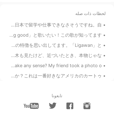
機器は高価なので写真を撮
るから
ちょ
っとお金を稼
ぐし
たかったです。
لحظات ذات صله
スキルはまだ上手じゃないけどカメラ
機器は高価なので写真を撮
って
ちょっ
去年、JLPTがキャンセルされたから希望者がたくさんいるそうですね。😅 私は受けようと思ってるけど実は必要じゃないです。逆に、他の受験者は受けてからでないと日本で留学や仕事できなさそうですね。自...
とお金を稼
ぎ
たかったです。
おはようございます！今日の朝空が美しい！ 「It's a new day, it's a new life for me and I'm feeling good」と歌いたい！この歌が知ってます...
大学
辞
をめな
かった
よかった！
家を掃除してました。掃除しながら、アレックサで「OPM(フィリピンの音楽」を聴いてました。この曲が好きです。この曲を聴くたびに、一つのフィリピンの文化の特徴を思い出してます。「Ligawan」と...
大学を
辞
めな
くて
よかった！
去年の春は日本に行きたかった。今年の春は、またできなかった。😿 ラスベガスに行った時ホテルの中には植物園があります！美しいお花を見ました！✨💐🌷🌹桜のような木も見たけど、近づいたとき、本物じゃな...
プロの写真を撮ること
が
めっちゃ大変
です！
ニューヨークの太ってるリスがかわいいね！ 友達はリスの写真を撮ってる私の写真を撮りました。笑 Does it make any sense? My friend took a photo o...
プロの写真を撮ること
は
めっちゃ大変
アッパくんのぬいぐるみが着いた！嬉しい！😭 最近、レポートを書きながら、「Avatar: The Last Airbender」をまた見てました。知ってますか？これは一番好きなアメリカのカートゥ...
です！
今日のイベントは3時間ぐらいけど一日
中のように感じました！
تابعونا
今日のイベントは3時間ぐらい
だった
け
ど一日中のように感じました！