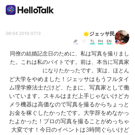
تطبيق تبادل اللغة
ジェッサ民
2019.07.13 06:04
JP
TL
PH
EN
AI Grammar Checker
同僚の結婚記念日のために、私は写真を撮りまし
た。これは私のバイトです。前は、本当に写真家
العربية
になりたかったです。実は、ほとん
ど大学をやめました！ジェッサはもうフルタイ
ム理学療法士だけど、たまに、写真家として働
English
简体中文
いています。スキルはまだ上手じゃないけどカ
メラ機器は高価なので写真を撮るからちょっと
繁體中文
Español
お金を稼ぐしたかったです。大学辞をめなかっ
たよかった！プロの写真を撮ることがめっちゃ
Français
Deutsch
大変です！今日のイベントは3時間ぐらいけど