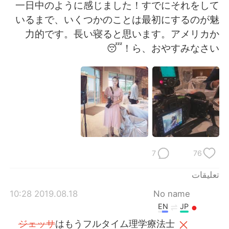
日本語
한국어
一日中のように感じました！すでにそれをして
いるまで、いくつかのことは最初にするのが魅
Русский
ไทย
力的です。長い寝ると思います。アメリカか
ら、おやすみなさい！😴
Indonesia
Italiano
Türkçe
Tiếng Việt
Português
7
76
تعليقات
2019.08.18 10:28
No name
EN
JP
ジェッサ
はもうフルタイム理学療法士