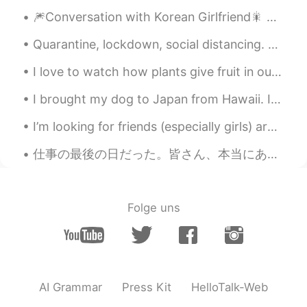
Kana
2021.01.02 05:23
🎆Conversation with Korean Girlfriend🎇 한국 여자 친구와의 대화 🤖Part 1 Me: What do you want to eat? Gir...
JP
EN
でも、2020年に私に起こった最高のこ
Quarantine, lockdown, social distancing. Restaurants, shopping malls, gyms, bars, businesses are...
とは、間違いなく
彼
ら全
員
を打ち負か
I love to watch how plants give fruit in our garden. My brother does well taking care of all the...
します。
でも、2020年に私に起こった最高のこ
I brought my dog to Japan from Hawaii. It is crazy how expensive dogs are here in the pet stores....
とは、間違いなく
それ
ら全
て
を打ち負
かします。
I’m looking for friends (especially girls) around Tokyo/Yokohama area! I like to go out in nature...
仕事の最後の日だった。皆さん、本当にありがとう。将来、皆頑張ってください。この二年間半は勉強になった。仕事のやり方だけではなくて、自分の性格も磨けたと思う。プレゼントも皆ありがとう！ さて、明...
Anna
2021.01.02 05:12
JP
EN
I really appreciate YOU🙏 My husband
Folge uns
and I definitely enjoyed the day with you.
Thank you for hanging out with us during
your precious vacation.🕺🍾 I want to visit
Miami again!!🌴
Kaori
2021.01.02 04:46
AI Grammar
Press Kit
HelloTalk-Web
JP
ES