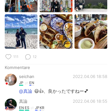
111
12
Kommentare
seichan
2022.04.06 18:58
JP
EN
@真論
😃👍、良かったですねー💕
真論
2022.04.06 18:55
EN
ES
JP
KR