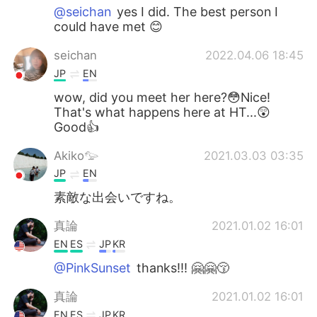
@seichan
yes I did. The best person I
could have met 😊
seichan
2022.04.06 18:45
JP
EN
wow, did you meet her here?😳Nice!
That's what happens here at HT...😲
Good👍
Akiko𓅰
2021.03.03 03:35
JP
EN
素敵な出会いですね。
真論
2021.01.02 16:01
EN
ES
JP
KR
@PinkSunset
thanks!!! 🤗🤗😚
真論
2021.01.02 16:01
EN
ES
JP
KR