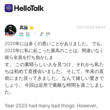
Sprachaustausch-App
真論
2021.01.02 04:03
EN
ES
JP
KR
AI Grammar Checker
2020年には多くの悪いことがありました。 でも、
2020年に私に起こった最高のことは、間違いなく
Deutsch
彼ら全員を打ち負かしま
す。 この素晴らしい人を見つけ、それから私た
ちは初めて直接会いました。 そして、年末の直
English
简体中文
前にまた戻ってきました。 なんて嬉しい驚きで
しょう。 今回は近所で素敵な時間を過ごしまし
繁體中文
Español
た。
العربية
Français
Year 2020 had many bad things. However,