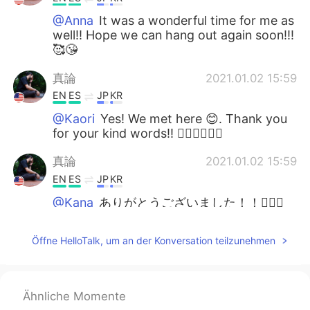
@Anna
It was a wonderful time for me as
well!! Hope we can hang out again soon!!!
🥰😘
真論
2021.01.02 15:59
EN
ES
JP
KR
@Kaori
Yes! We met here 😊. Thank you
for your kind words!! 🙇🏻‍♂️🙇🏻‍♂️
真論
2021.01.02 15:59
EN
ES
JP
KR
@Kana
ありがとうございました！！🙆🏻‍♂️
🙇🏻‍♂️🙇🏻‍♂️
Öffne HelloTalk, um an der Konversation teilzunehmen
PinkSunset
2021.01.02 06:09
EN
KR
So happy for you! ✨
Ähnliche Momente