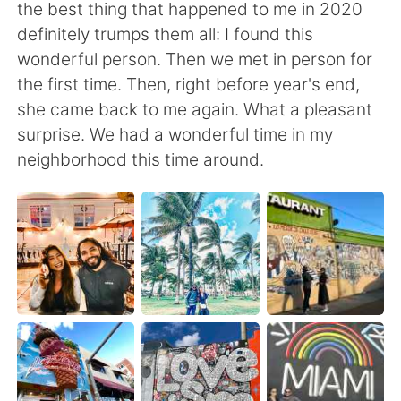
日本語
한국어
the best thing that happened to me in 2020
definitely trumps them all: I found this
Русский
ไทย
wonderful person. Then we met in person for
the first time. Then, right before year's end,
Indonesia
Italiano
she came back to me again. What a pleasant
surprise. We had a wonderful time in my
Türkçe
Tiếng Việt
neighborhood this time around.
Português