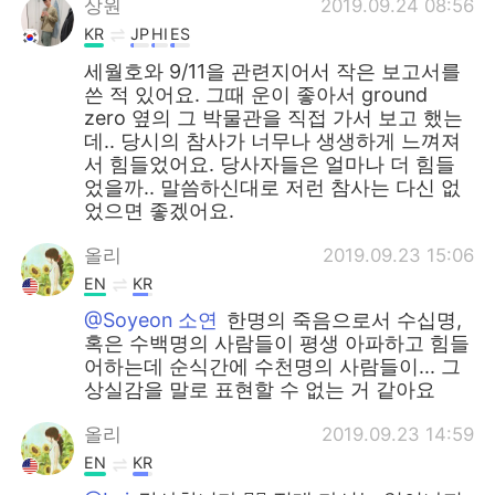
상원
2019.09.24 08:56
KR
JP
HI
ES
세월호와 9/11을 관련지어서 작은 보고서를
쓴 적 있어요. 그때 운이 좋아서 ground
zero 옆의 그 박물관을 직접 가서 보고 했는
데.. 당시의 참사가 너무나 생생하게 느껴져
서 힘들었어요. 당사자들은 얼마나 더 힘들
었을까.. 말씀하신대로 저런 참사는 다신 없
었으면 좋겠어요.
올리
2019.09.23 15:06
EN
KR
@Soyeon 소연
한명의 죽음으로서 수십명,
혹은 수백명의 사람들이 평생 아파하고 힘들
어하는데 순식간에 수천명의 사람들이... 그
상실감을 말로 표현할 수 없는 거 같아요
올리
2019.09.23 14:59
EN
KR