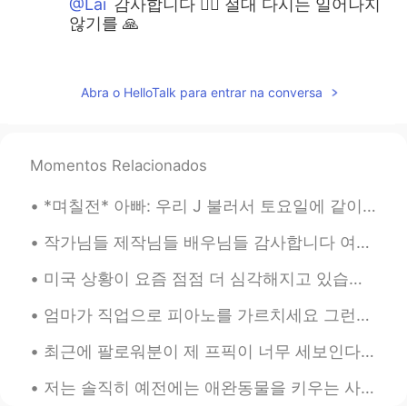
@Lai
감사합니다 🙇‍♂️ 절대 다시는 일어나지
않기를 🙏
올리
2019.09.23 14:58
EN
KR
Abra o HelloTalk para entrar na conversa
@wony
감사합니다 🙏
올리
2019.09.23 14:58
Momentos Relacionados
EN
KR
@아아
그러게요.. 9/11 일어났을 때 모든 세
*며칠전* 아빠: 우리 J 불러서 토요일에 같이 축구 볼까?? 언니: 아이 아빠!! 토요일이 J 결혼식 날이잖아 아빠: 아 맞다~ 그래도 신랑도 축구는 볼 시간 있겠지? 낮에...
계 사람들이 많이 놀랐다고 들었어요 저는
작가님들 제작님들 배우님들 감사합니다 여자들의 이야기를 알리기 위해 용기를 내주셔서 감사합니다 작년에 첫시즌도 보고 정말 공감하고 감동 받았는데 이번에도 잘 봤습니다 h...
기억을 못하지만 현지에서든 TV로든 눈 앞
에 일어나는 것을 보신 분들이 느꼈을 그 사
미국 상황이 요즘 점점 더 심각해지고 있습니다 ㅠㅠ 바이러스가 너무 빨리 퍼뜨리고 있으니까 날마다 제한이 늘어나고 있어요 최근에 제가 자주 다니는 우리집 근처 공원에서 어...
건의 심각성이 상상을 초월합니다
엄마가 직업으로 피아노를 가르치세요 그런데 그냥 피아노 선생님이 아니라 음악 치료사니까 주로 다른 선생님들이 피아노 학생으로 잘 안 받아주는 사람들을 가르치세요 (장애인, 양...
올리
2019.09.23 14:55
EN
KR
최근에 팔로워분이 제 프픽이 너무 세보인다고 하셨는데 저도 동의해서 어제 또 빠꿨어요 ㅋㅋㅋ I mainly used it to send a message to all th...
@Inhyo
참사의 여파를 직접 보셨군요 😔
저는 솔직히 예전에는 애완동물을 키우는 사람들을 잘 이해 못했던 거 같아요 동물들을 싫어하진 않았지만 그렇게 중요한 존재라고 생각하진 않았어요 이렇게 말하면 애완동물 주인들이...
9.11 전과 후에 뉴욕을 가보신 분들은 충격이