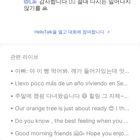
@Lai
감사합니다 🙇‍♂️ 절대 다시는 일어나지
않기를 🙏
올리
2019.09.23 14:58
EN
KR
HelloTalk을 열고 대화에 참여합니다
@wony
감사합니다 🙏
올리
2019.09.23 14:58
관련 라이브
EN
KR
@아아
그러게요.. 9/11 일어났을 때 모든 세
아빠: 야 이 빵 먹어봐. 깨가 들어가있는데 맛있어. 나: 나 지금 너무 배불러. 언니: 그럼 내가 먹는다. 아빠 깨가 뭐야? 아빠: 깨가 sesame지. 언니: 아니~ 스페...
계 사람들이 많이 놀랐다고 들었어요 저는
Llevo poco más de un año viviendo en Seúl. Extraño hablar con otros en español y los chistes mexi...
기억을 못하지만 현지에서든 TV로든 눈 앞
에 일어나는 것을 보신 분들이 느꼈을 그 사
주말에 캠핑 다녀왔습니다 😄 힐링 그 자체~ ㅎㅎ 이 캠프장은 정말 아름답고 맛진 풍경을 즐길 수 있는 강물 여행으로 유명해요 카누, 카약, 튜브와 래프팅을 제공합니다 래프...
건의 심각성이 상상을 초월합니다
Our orange tree is just about ready 😍 I think they’ll be perfect by next week. I love my oranges...
올리
2019.09.23 14:55
EN
KR
Do you know , the best feeling when you wake up earlier than usual and hear the sound of the rain...
@Inhyo
참사의 여파를 직접 보셨군요 😔
Good morning friends 🤗🥳 Hope you enjoy your Wednesday and remember to smile 😊 I look forward f...
9.11 전과 후에 뉴욕을 가보신 분들은 충격이