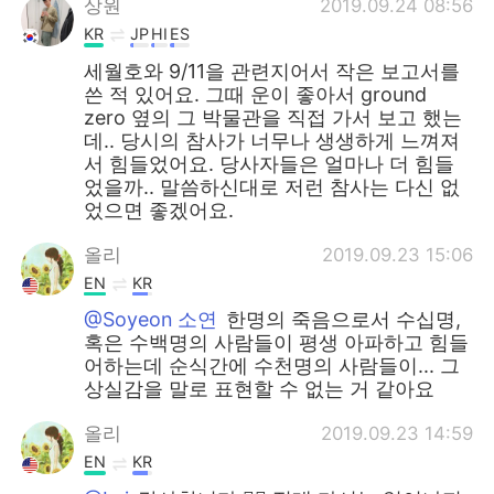
상원
2019.09.24 08:56
KR
JP
HI
ES
세월호와 9/11을 관련지어서 작은 보고서를
쓴 적 있어요. 그때 운이 좋아서 ground
zero 옆의 그 박물관을 직접 가서 보고 했는
데.. 당시의 참사가 너무나 생생하게 느껴져
서 힘들었어요. 당사자들은 얼마나 더 힘들
었을까.. 말씀하신대로 저런 참사는 다신 없
었으면 좋겠어요.
올리
2019.09.23 15:06
EN
KR
@Soyeon 소연
한명의 죽음으로서 수십명,
혹은 수백명의 사람들이 평생 아파하고 힘들
어하는데 순식간에 수천명의 사람들이... 그
상실감을 말로 표현할 수 없는 거 같아요
올리
2019.09.23 14:59
EN
KR