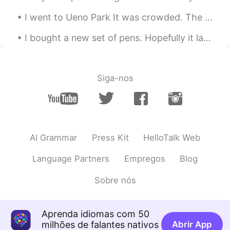
I went to Ueno Park It was crowded. The weather is a bit hot today but it's not sunny so that hel...
I bought a new set of pens. Hopefully it lasts long. 😂 I emptied the old set sooner than I though...
Siga-nos
AI Grammar
Press Kit
HelloTalk Web
Language Partners
Empregos
Blog
Sobre nós
Aprenda idiomas com 50
milhões de falantes nativos
Abrir App