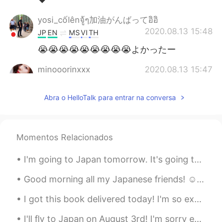
yosi_cốlênจู้ๆ加油がんばってอิอิ
2020.08.13 15:48
JP
EN
MS
VI
TH
😭😭😭😭😭😭😭😭😭よかったー
minooorinxxx
2020.08.13 15:47
JP
EN
Abra o HelloTalk para entrar na conversa
素敵🥰😂
Haru 春
2020.08.13 15:43
JP
TH
Momentos Relacionados
古い
会社を辞めた後、彼に関する情報
が
わかりません。
I'm going to Japan tomorrow. It's going to be a long flight. I think I have everything prepared b...
前の
会社を辞めた後、彼に関する情報
Good morning all my Japanese friends! ☺️ My roommate came knock on my door yelling "Josh! I'm hu...
は
わかりません。
I got this book delivered today! I'm so excited to read it. I like economics a lot hopefully I ca...
I'll fly to Japan on August 3rd! I'm sorry excited. I'll arrive at Haneda Airport the next day at...