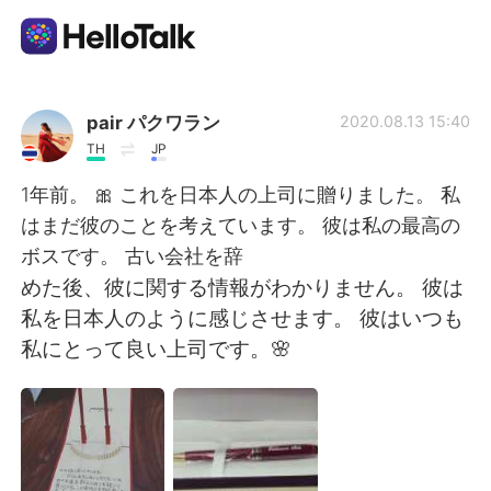
Aplicativo de troca de idioma
pair パクワラン
2020.08.13 15:40
TH
JP
AI Grammar Checker
1年前。 🎀 これを日本人の上司に贈りました。 私
はまだ彼のことを考えています。 彼は私の最高の
Português
ボスです。 古い会社を辞
めた後、彼に関する情報がわかりません。 彼は
私を日本人のように感じさせます。 彼はいつも
English
简体中文
私にとって良い上司です。🌸
繁體中文
Español
العربية
Français