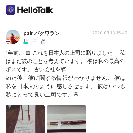
Appli d'échange linguistique
pair パクワラン
2020.08.13 15:40
TH
JP
AI Grammar Checker
1年前。 🎀 これを日本人の上司に贈りました。 私
はまだ彼のことを考えています。 彼は私の最高の
Français
ボスです。 古い会社を辞
めた後、彼に関する情報がわかりません。 彼は
私を日本人のように感じさせます。 彼はいつも
English
简体中文
私にとって良い上司です。🌸
繁體中文
Español
العربية
Deutsch