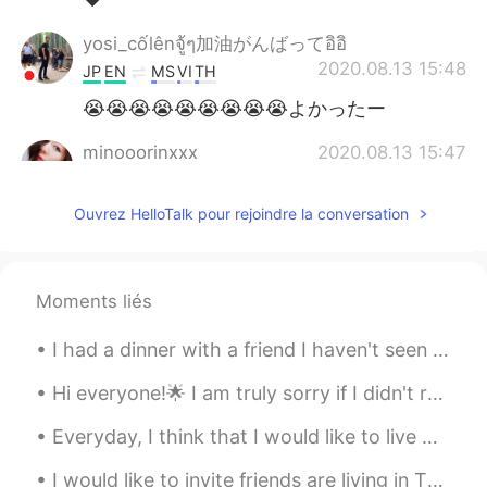
yosi_cốlênจู้ๆ加油がんばってอิอิ
2020.08.13 15:48
JP
EN
MS
VI
TH
😭😭😭😭😭😭😭😭😭よかったー
minooorinxxx
2020.08.13 15:47
JP
EN
Ouvrez HelloTalk pour rejoindre la conversation
素敵🥰😂
Haru 春
2020.08.13 15:43
JP
TH
Moments liés
古い
会社を辞めた後、彼に関する情報
が
わかりません。
I had a dinner with a friend I haven't seen in a while. She still eats a lot 😂 anyways we had a g...
前の
会社を辞めた後、彼に関する情報
Hi everyone!🌟 I am truly sorry if I didn't respond to your message. It is impossible to reply to ...
は
わかりません。
Everyday, I think that I would like to live with my cats all the day, feed them, play and sleep w...
I would like to invite friends are living in Thailand come to Ayutthaya for joint with Ayutthaya ...