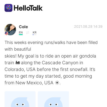
แอปแลกเปลี่ยนทางภาษา
Cole
2021.08.28 14:39
EN
KR
AI Grammar Checker
This weeks evening runs/walks have been filled
with beautiful
ไทย
skies! My goal is to ride an open air gondola
train 🚂 along the Cascade Canyon in
Colorado, USA before the first snowfall. It’s
English
简体中文
time to get my day started, good morning
from New Mexico, USA ☀️.
繁體中文
Español
العربية
Français