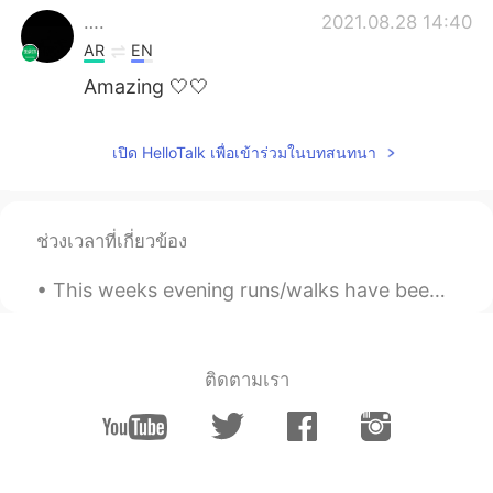
….
2021.08.28 14:40
AR
EN
Amazing 🤍🤍
เปิด HelloTalk เพื่อเข้าร่วมในบทสนทนา
ช่วงเวลาที่เกี่ยวข้อง
This weeks evening runs/walks have been filled with beautiful skies! My goal is to ride an open a...
ติดตามเรา