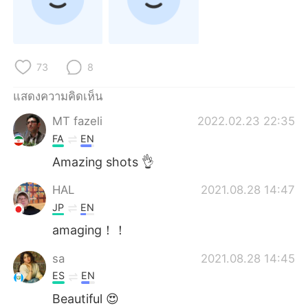
Deutsch
日本語
한국어
Русский
73
8
Indonesia
Italiano
แสดงความคิดเห็น
Türkçe
Tiếng Việt
MT fazeli
2022.02.23 22:35
FA
EN
Português
Amazing shots 👌
HAL
2021.08.28 14:47
JP
EN
amaging！！
sa
2021.08.28 14:45
ES
EN
Beautiful 😍