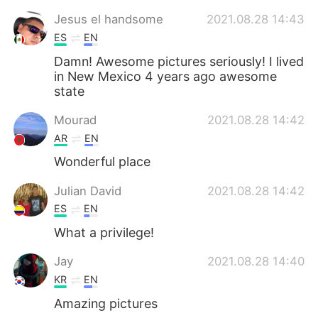
Jesus el handsome
2021.08.28 14:43
ES
EN
Damn! Awesome pictures seriously! I lived
in New Mexico 4 years ago awesome
state
Mourad
2021.08.28 14:42
AR
EN
Wonderful place
Julian David
2021.08.28 14:42
ES
EN
What a privilege!
Jay
2021.08.28 14:40
KR
EN
Amazing pictures