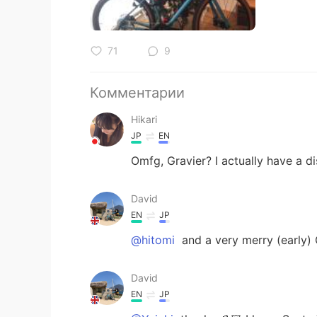
71
9
Комментарии
Hikari
JP
EN
Omfg, Gravier? I actually have a di
David
EN
JP
@hitomi
and a very merry (early) 
David
EN
JP