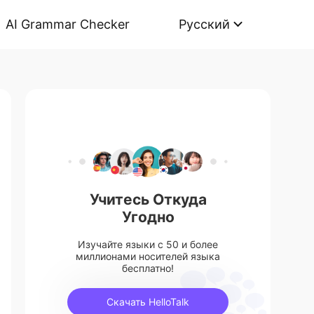
AI Grammar Checker
Русский
Учитесь Откуда
Угодно
Изучайте языки с 50 и более
миллионами носителей языка
бесплатно!
Скачать HelloTalk