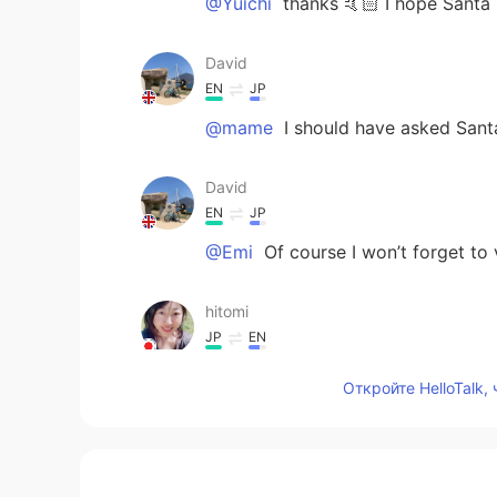
@Yuichi
thanks 🤙🏻 I hope Santa 
David
EN
JP
@mame
I should have asked Sant
David
EN
JP
@Emi
Of course I won’t forget to 
hitomi
JP
EN
Merry Christmas already!😉🎄✨
Откройте HelloTalk,
Yuichi
JP
EN