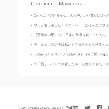
What a cool bike!😍 I want a mid l
Связанные Моменты
Please Santa David!🙏
2ヶ月ぶりの外食かな。久々中がいい友達に会って最高だった。お店の店内の制限は10人だから
mame
JP
EN
やっと引っ越した！前のアパートはほんとにやばかった。東中野生活開始！俺は千駄ヶ谷の近くに
I also want a new bike! I’m being a 
【万葉集の思い出】 日本の辞書を使っていたら、例文に「和歌」がよく使われている事に気付
今、薬局に私の夫は私がもう日本語を話せると思っています。でも、少しだけ日本語で話せるのに
Emi
JP
EN
Today is the 70th Birthday of China 🇨🇳. Happy
Please come to me too, Santa Dav
昨日新しいジムで体験した時、友達ができた。1月に米子市来てから、初めて他の外国人と会っ
Подписывайтесь на нас