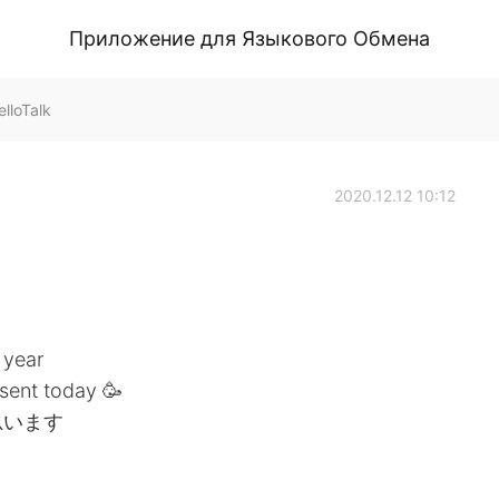
Приложение для Языкового Обмена
lloTalk
2020.12.12 10:12
 year
sent today 🥳
思います