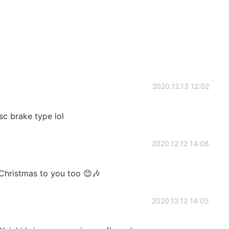
2020.12.13 12:02
sc brake type lol
2020.12.12 14:06
Christmas to you too 😊🎶
2020.12.12 14:05