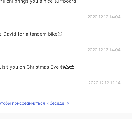
Yuichi brings you a nice surfboard
2020.12.12 14:04
a David for a tandem bike😄
2020.12.12 14:04
visit you on Christmas Eve 😊🎁👜
2020.12.12 12:14
 чтобы присоединиться к беседе
2020.12.12 12:10