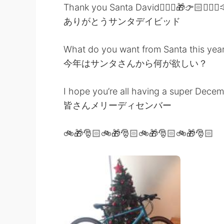
Thank you Santa David👱🏻‍♂️🎁👉🏻👱🏻‍♂️
ありがとうサンタデイビッド
What do you want from Santa this yea
今年はサンタさんから何が欲しい？
I hope you’re all having a super Dece
皆さんメリーディセンバー
🚲🎁🎅🏻🚲🎁🎅🏻🚲🎁🎅🏻🚲🎁🎅🏻