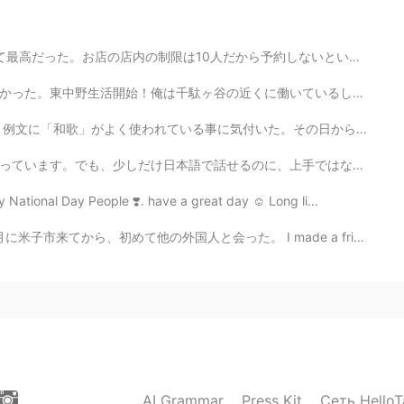
ength surf boad for small waves. I'm a good guy.
予約しないといけない(笑) 予約の時間を間違えたから1時間以内に全部食べないといけない(笑)それでも美味し...
2020.12.12 11:49
働いているし、東中野のMMAジムにも行ってるからめっちゃ便利なところに引っ越した。秋葉原のボルダリングジム...
good girl, so please...!🥺🙏
いた。その日から万葉集に興味を持ち始めた。きっと大切なものだと思った。 枕詞を使う技法で言葉遊びをしたり...
、上手ではないに気持ち。そして人々と話したら良いになると知る。でも、私は本当に恥ずかしいです。😔 乗り越え...
2020.12.12 11:10
 National Day People ❣️. have a great day ☺️ Long li...
id!🙏🎅🥺笑
た。 I made a friend yesterday when I tried out a new g...
AI Grammar
Press Kit
Сеть HelloT