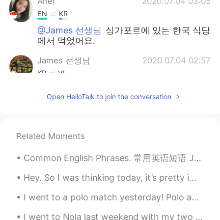
Ariel
2020.07.04 03:05
EN
KR
@James 선생님
싱가포르에 있는 한국 식당
에서 먹었어요.
James 선생님
2020.07.04 02:57
KR
VI
어디서 먹었어요?
Open HelloTalk to join the conversation
Ariel
2020.07.04 02:51
EN
KR
Related Moments
@나나
고마워요 💕
Common English Phrases. 常用英语短语 Just another day in paradise. 就像天堂里的又一天 Just another day in Beij...
나나
2020.07.04 02:51
KR
EN
Hey. So I was thinking today, it’s pretty important to take care of your friends. Take the time a...
나
는 어제 탕수육과 자장면을 먹었어요.
I went to a polo match yesterday! Polo and other equestrian sports are very expensive and, as suc...
저
는 어제 탕수육과 자장면을 먹었어요.
I went to Nola last weekend with my two friends 😊 💙 as an early birthday celebration 🎉 💙 😍 New O...