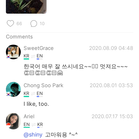
日本語
한국어
Русский
ไทย
66
10
Indonesia
Italiano
Comments
SweetGrace
2020.08.09 04:48
Türkçe
Tiếng Việt
KR
EN
Português
한국어 매우 잘 쓰시네요~~👍🏻 멋져요~~~
👏🏻👏🏻👏🏻🤗
Chong Soo Park
2020.08.01 03:53
KR
EN
I like, too.
Ariel
2020.07.17 15:03
EN
KR
@shiny
고마워용 ^~^