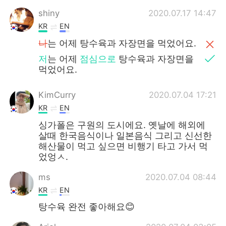
shiny
2020.07.17 14:47
KR
EN
나
는 어제 탕수육과 자장면을 먹었어요.
저
는 어제
점심으로
탕수육과 자장면을
먹었어요.
KimCurry
2020.07.04 17:21
KR
EN
싱가폴은 구원의 도시에요. 옛날에 해외에
살때 한국음식이나 일본음식 그리고 신선한
해산물이 먹고 싶으면 비행기 타고 가서 먹
었엉ㅅ.
ms
2020.07.04 08:44
KR
EN
탕수육 완전 좋아해요😊