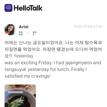
Language Exchange App
Ariel
2020.07.04 02:47
EN
KR
AI Grammar Checker
어제는 신나는 금요일이었어요. 나는 어제 탕수육과
자장면을 먹었어요. 자장면 땡겼는데 드디어 먹었어
English
요!!I Yesterday
was an exciting Friday. I had jajangmyeon and
tangsuyuk yesterday for lunch. Finally I
简体中文
繁體中文
satisfied my cravings!
Español
العربية
Français
Deutsch