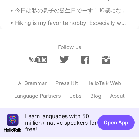
자장면 땡겼는데 드디어 먹
었
어요!
今日は私の息子の誕生日でーす！10歳になっています。 公園で食べに行くつもりでした。でも、雨が降ったり止んだりしています。 ペパロニとベーコンのピザとクッキーケーキを食べました。 食べるの間にア...
자장면
이
땡겼는데 드디어 먹
게
어요!
Hiking is my favorite hobby! Especially when there are beautiful views 😍. I wish the weather was ...
Follow us
AI Grammar
Press Kit
HelloTalk Web
Language Partners
Jobs
Blog
About
Learn languages with 50
million+ native speakers for
Open App
free!