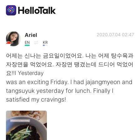
Ứng dụng trao đổi ngôn ngữ
Ariel
2020.07.04 02:47
EN
KR
AI Grammar Checker
어제는 신나는 금요일이었어요. 나는 어제 탕수육과
자장면을 먹었어요. 자장면 땡겼는데 드디어 먹었어
Tiếng Việt
요!!I Yesterday
was an exciting Friday. I had jajangmyeon and
tangsuyuk yesterday for lunch. Finally I
English
简体中文
satisfied my cravings!
繁體中文
Español
العربية
Français