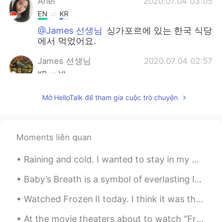
Ariel
2020.07.04 03:05
EN
KR
@James 선생님
싱가포르에 있는 한국 식당
에서 먹었어요.
James 선생님
2020.07.04 02:57
KR
VI
어디서 먹었어요?
Mở HelloTalk để tham gia cuộc trò chuyện
Ariel
2020.07.04 02:51
EN
KR
Moments liên quan
@나나
고마워요 💕
Raining and cold. I wanted to stay in my warm cozy bed but had to go to the gym. Consistency is...
나나
2020.07.04 02:51
KR
EN
Baby’s Breath is a symbol of everlasting love, pureness, and innocence. These flowers are form de...
나
는 어제 탕수육과 자장면을 먹었어요.
Watched Frozen II today. I think it was the perfect movie to watch on Christmas Day; beautiful mu...
저
는 어제 탕수육과 자장면을 먹었어요.
At the movie theaters about to watch "Free Guy" with my children. Hope it's a good movie. Looks l...