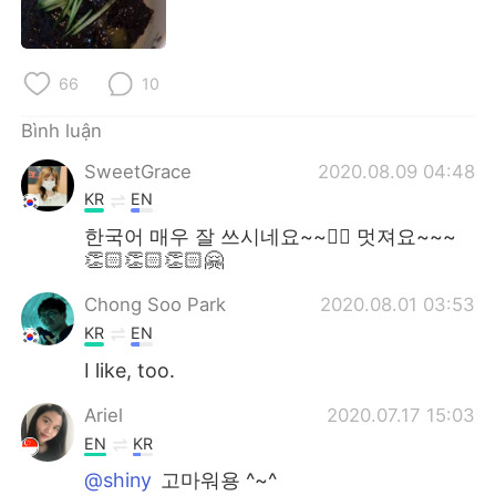
Deutsch
日本語
한국어
Русский
66
10
ไทย
Indonesia
Bình luận
SweetGrace
2020.08.09 04:48
Italiano
Türkçe
KR
EN
Português
한국어 매우 잘 쓰시네요~~👍🏻 멋져요~~~
👏🏻👏🏻👏🏻🤗
Chong Soo Park
2020.08.01 03:53
KR
EN
I like, too.
Ariel
2020.07.17 15:03
EN
KR
@shiny
고마워용 ^~^