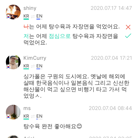
shiny
2020.07.17 14:47
KR
EN
나
는 어제 탕수육과 자장면을 먹었어요.
저
는 어제
점심으로
탕수육과 자장면을
먹었어요.
KimCurry
2020.07.04 17:21
KR
EN
싱가폴은 구원의 도시에요. 옛날에 해외에
살때 한국음식이나 일본음식 그리고 신선한
해산물이 먹고 싶으면 비행기 타고 가서 먹
었엉ㅅ.
ms
2020.07.04 08:44
KR
EN
탕수육 완전 좋아해요😊