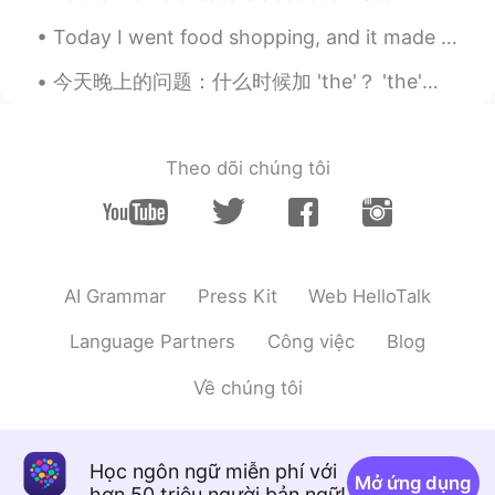
자장면 땡겼는데 드디어 먹
었
어요!
Today I went food shopping, and it made my day. Four store workers said, “Have a nice day” to me...
자장면
이
땡겼는데 드디어 먹
게
어요!
今天晚上的问题：什么时候加 'the'？ 'the'是重视什么？ The KTV 还是 KTV? 没有'the'：（说KTV这个活动） 如：KTV is something all for...
Theo dõi chúng tôi
AI Grammar
Press Kit
Web HelloTalk
Language Partners
Công việc
Blog
Về chúng tôi
Học ngôn ngữ miễn phí với
Mở ứng dụng
hơn 50 triệu người bản ngữ!